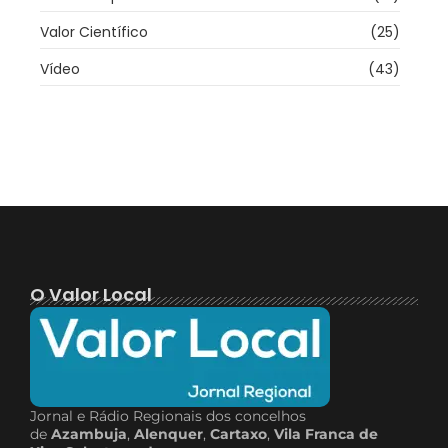
Valor Científico
(25)
Vídeo
(43)
O Valor Local
Jornal e Rádio Regionais dos concelhos
de
Azambuja
,
Alenquer
,
Cartaxo
,
Vila Franca de