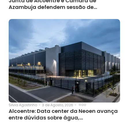
Junta de Alcoentre e Câmara de
Azambuja defendem sessão de…
3 de Agosto, 2026
-
11:00
Silvia Agostinho
-
Alcoentre: Data center da Neoen avança
entre dúvidas sobre água,…