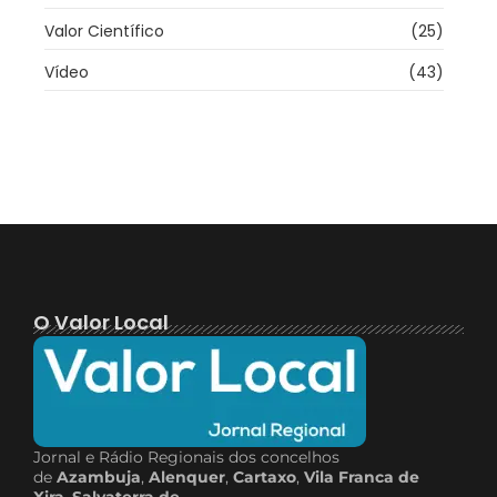
Valor Científico
(25)
Vídeo
(43)
O Valor Local
Jornal e Rádio Regionais dos concelhos
de
Azambuja
,
Alenquer
,
Cartaxo
,
Vila Franca de