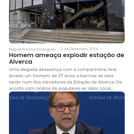
2 de Dezembro, 2024
-
Miguel Antonio Rodrigues
-
Homem ameaça explodir estação de
Alverca
Uma alegada desavença com a companheira, terá
levado um homem de 27 anos, a barricar-se esta
tarde num dos elevadores da Estação de Alverca. De
acordo com relatos de populares ao Valor Local,...