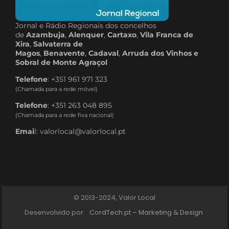
Jornal e Rádio Regionais dos concelhos
de
Azambuja
,
Alenquer
,
Cartaxo
,
Vila Franca de
Xira
,
Salvaterra de
Magos
,
Benavente
,
Cadaval
,
Arruda dos Vinhos e
Sobral de Monte Agraçol
Telefone
: +351 961 971 323
(Chamada para a rede móvel)
Telefone
: +351 263 048 895
(Chamada para a rede fixa nacional)
Emai
l: valorlocal@valorlocal.pt
© 2013-2024, Valor Local
Desenvolvido por:
CordTech.pt – Marketing & Design