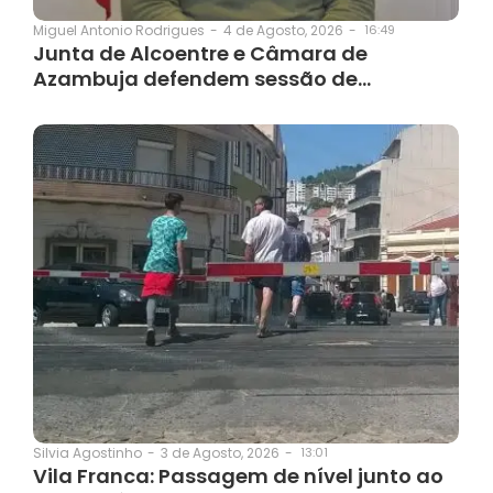
4 de Agosto, 2026
-
16:49
Miguel Antonio Rodrigues
-
Junta de Alcoentre e Câmara de
Azambuja defendem sessão de…
3 de Agosto, 2026
-
13:01
Silvia Agostinho
-
Vila Franca: Passagem de nível junto ao