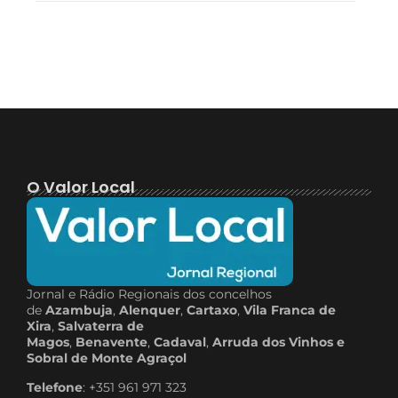
O Valor Local
Jornal e Rádio Regionais dos concelhos
de
Azambuja
,
Alenquer
,
Cartaxo
,
Vila Franca de
Xira
,
Salvaterra de
Magos
,
Benavente
,
Cadaval
,
Arruda dos Vinhos e
Sobral de Monte Agraçol
Telefone
: +351 961 971 323