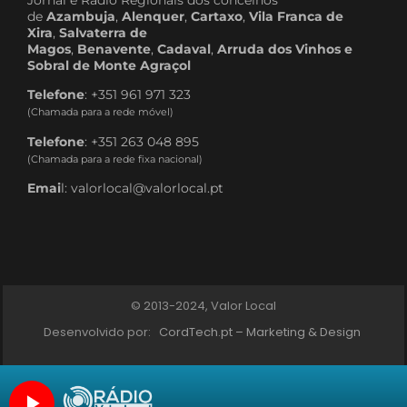
Jornal e Rádio Regionais dos concelhos
de
Azambuja
,
Alenquer
,
Cartaxo
,
Vila Franca de
Xira
,
Salvaterra de
Magos
,
Benavente
,
Cadaval
,
Arruda dos Vinhos e
Sobral de Monte Agraçol
Telefone
: +351 961 971 323
(Chamada para a rede móvel)
Telefone
: +351 263 048 895
(Chamada para a rede fixa nacional)
Emai
l: valorlocal@valorlocal.pt
© 2013-2024, Valor Local
Desenvolvido por:
CordTech.pt – Marketing & Design