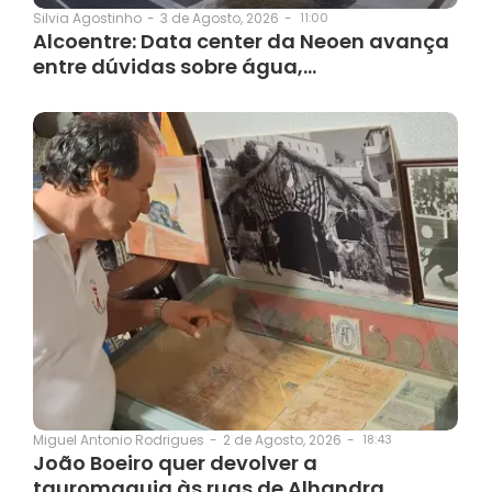
3 de Agosto, 2026
-
11:00
Silvia Agostinho
-
Alcoentre: Data center da Neoen avança
entre dúvidas sobre água,…
2 de Agosto, 2026
-
18:43
Miguel Antonio Rodrigues
-
João Boeiro quer devolver a
tauromaquia às ruas de Alhandra