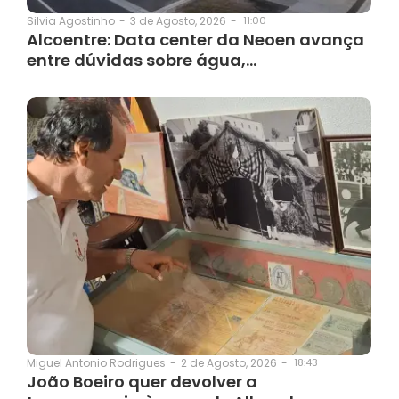
3 de Agosto, 2026
-
11:00
Silvia Agostinho
-
Alcoentre: Data center da Neoen avança
entre dúvidas sobre água,…
2 de Agosto, 2026
-
18:43
Miguel Antonio Rodrigues
-
João Boeiro quer devolver a