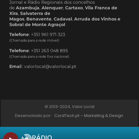
Jornal e Rádio Regionais dos concelhos
de
Azambuja
,
Alenquer
,
Cartaxo
,
Vila Franca de
Xira
,
Salvaterra de
Magos
,
Benavente
,
Cadaval
,
Arruda dos Vinhos e
Sobral de Monte Agraçol
Telefone
: +351 961 971 323
(Chamada para a rede móvel)
Telefone
: +351 263 048 895
(Chamada para a rede fixa nacional)
Emai
l: valorlocal@valorlocal.pt
© 2013-2024, Valor Local
Desenvolvido por:
CordTech.pt – Marketing & Design