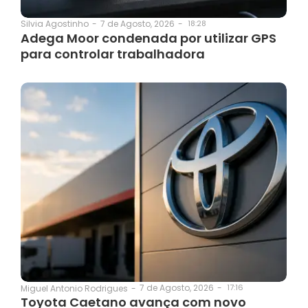
7 de Agosto, 2026
-
18:28
Silvia Agostinho
-
Adega Moor condenada por utilizar GPS
para controlar trabalhadora
7 de Agosto, 2026
-
17:16
Miguel Antonio Rodrigues
-
Toyota Caetano avança com novo