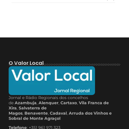
O Valor Local
Jornal e Rádio Regionais dos concelhos
de
Azambuja
,
Alenquer
,
Cartaxo
,
Vila Franca de
Xira
,
Salvaterra de
Magos
,
Benavente
,
Cadaval
,
Arruda dos Vinhos e
Sobral de Monte Agraçol
Telefone
: +351 961 971 323