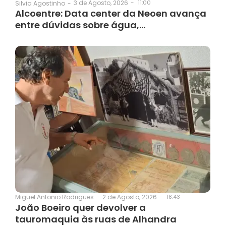
3 de Agosto, 2026
-
11:00
Silvia Agostinho
-
Alcoentre: Data center da Neoen avança
entre dúvidas sobre água,…
2 de Agosto, 2026
-
18:43
Miguel Antonio Rodrigues
-
João Boeiro quer devolver a
tauromaquia às ruas de Alhandra