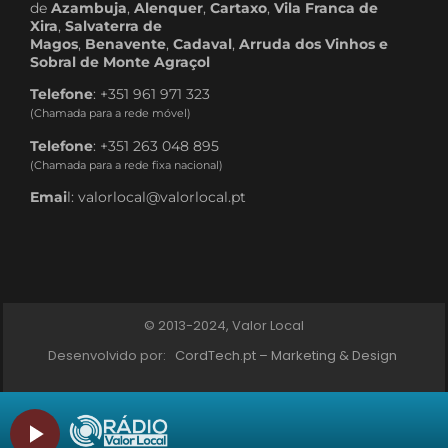
de
Azambuja
,
Alenquer
,
Cartaxo
,
Vila Franca de
Xira
,
Salvaterra de
Magos
,
Benavente
,
Cadaval
,
Arruda dos Vinhos e
Sobral de Monte Agraçol
Telefone
: +351 961 971 323
(Chamada para a rede móvel)
Telefone
: +351 263 048 895
(Chamada para a rede fixa nacional)
Emai
l: valorlocal@valorlocal.pt
© 2013-2024, Valor Local
Desenvolvido por:
CordTech.pt – Marketing & Design