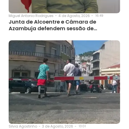
4 de Agosto, 2026
-
16:49
Miguel Antonio Rodrigues
-
Junta de Alcoentre e Câmara de
Azambuja defendem sessão de…
3 de Agosto, 2026
-
13:01
Silvia Agostinho
-