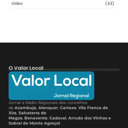
Vídeo
(43)
O Valor Local
Jornal e Rádio Regionais dos concelhos
de
Azambuja
,
Alenquer
,
Cartaxo
,
Vila Franca de
Xira
,
Salvaterra de
Magos
,
Benavente
,
Cadaval
,
Arruda dos Vinhos e
Sobral de Monte Agraçol