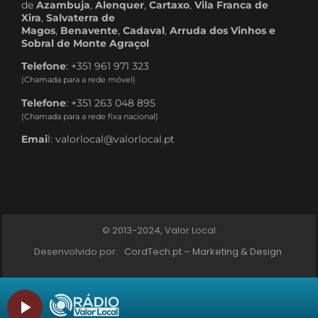
de
Azambuja
,
Alenquer
,
Cartaxo
,
Vila Franca de
Xira
,
Salvaterra de
Magos
,
Benavente
,
Cadaval
,
Arruda dos Vinhos e
Sobral de Monte Agraçol
Telefone
: +351 961 971 323
(Chamada para a rede móvel)
Telefone
: +351 263 048 895
(Chamada para a rede fixa nacional)
Emai
l: valorlocal@valorlocal.pt
© 2013-2024, Valor Local
Desenvolvido por:
CordTech.pt – Marketing & Design