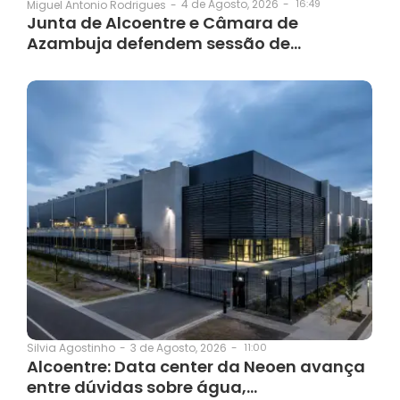
4 de Agosto, 2026
-
16:49
Miguel Antonio Rodrigues
-
Junta de Alcoentre e Câmara de
Azambuja defendem sessão de…
3 de Agosto, 2026
-
11:00
Silvia Agostinho
-
Alcoentre: Data center da Neoen avança
entre dúvidas sobre água,…