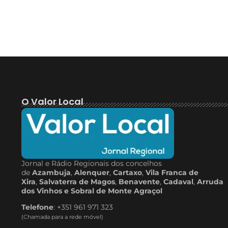
O Valor Local
Jornal e Rádio Regionais dos concelhos
de
Azambuja
,
Alenquer
,
Cartaxo
,
Vila Franca de
Xira
,
Salvaterra de Magos
,
Benavente
,
Cadaval
,
Arruda
dos Vinhos e Sobral de Monte Agraçol
Telefone
: +351 961 971 323
(Chamada para a rede móvel)