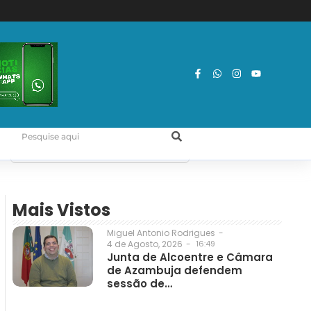
Mais Vistos
Miguel Antonio Rodrigues
-
4 de Agosto, 2026
-
16:49
Junta de Alcoentre e Câmara
de Azambuja defendem
sessão de…