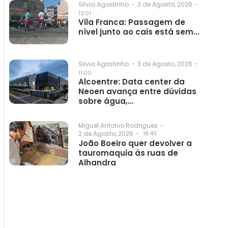
3 de Agosto, 2026
-
Silvia Agostinho
-
13:01
Vila Franca: Passagem de
nível junto ao cais está sem…
3 de Agosto, 2026
-
Silvia Agostinho
-
11:00
Alcoentre: Data center da
Neoen avança entre dúvidas
sobre água,…
Miguel Antonio Rodrigues
-
2 de Agosto, 2026
-
18:43
João Boeiro quer devolver a
tauromaquia às ruas de
Alhandra