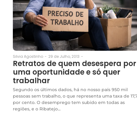
29 de Julho, 2013
-
Silvia Agostinho
-
Retratos de quem desespera por
uma oportunidade e só quer
trabalhar
Segundo os últimos dados, há no nosso país 950 mil
pessoas sem trabalho, o que representa uma taxa de 17,
por cento. O desemprego tem subido em todas as
regiões, e o Ribatejo...