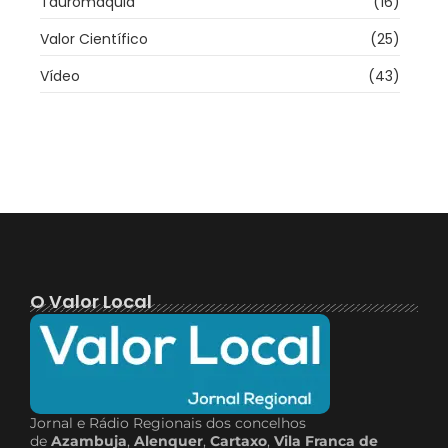
Tauromaquia
(16)
Valor Científico
(25)
Vídeo
(43)
O Valor Local
Jornal e Rádio Regionais dos concelhos
de
Azambuja
,
Alenquer
,
Cartaxo
,
Vila Franca de