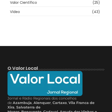
Valor Científico
(25)
Vídeo
(43)
O Valor Local
Jornal e Rádio Regionais dos concelhos
de
Azambuja
,
Alenquer
,
Cartaxo
,
Vila Franca de
Xira
,
Salvaterra de
Magos
,
Benavente
,
Cadaval
,
Arruda dos Vinhos e