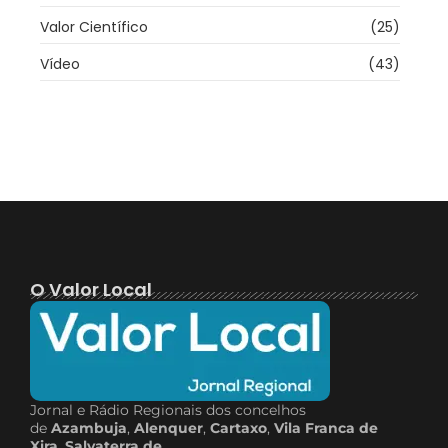
Valor Científico
(25)
Vídeo
(43)
O Valor Local
Jornal e Rádio Regionais dos concelhos
de
Azambuja
,
Alenquer
,
Cartaxo
,
Vila Franca de
Xira
,
Salvaterra de