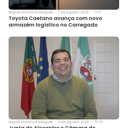
7 de Agosto, 2026
-
17:16
Miguel Antonio Rodrigues
-
Toyota Caetano avança com novo
armazém logístico no Carregado
4 de Agosto, 2026
-
16:49
Miguel Antonio Rodrigues
-
Junta de Alcoentre e Câmara de