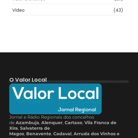
Vídeo
(43)
O Valor Local
Jornal e Rádio Regionais dos concelhos
de
Azambuja
,
Alenquer
,
Cartaxo
,
Vila Franca de
Xira
,
Salvaterra de
Magos
,
Benavente
,
Cadaval
,
Arruda dos Vinhos e