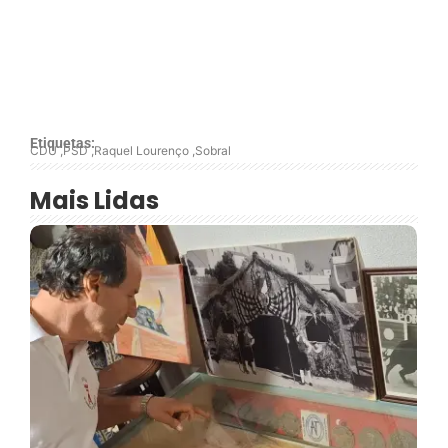
Etiquetas:
CDU
,
PSD
,
Raquel Lourenço
,
Sobral
Mais Lidas