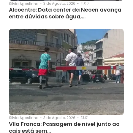
3 de Agosto, 2026
-
11:00
Silvia Agostinho
-
Alcoentre: Data center da Neoen avança
entre dúvidas sobre água,…
3 de Agosto, 2026
-
13:01
Silvia Agostinho
-
Vila Franca: Passagem de nível junto ao
cais está sem…