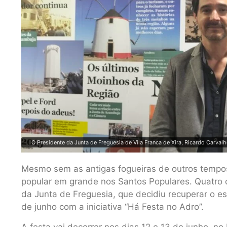
O Presidente da Junta de Freguesia de Vila Franca de Xira, Ricardo Carval
Mesmo sem as antigas fogueiras de outros tempos, V
popular em grande nos Santos Populares. Quatro 
da Junta de Freguesia, que decidiu recuperar o es
de junho com a iniciativa “Há Festa no Adro”.
A festa vai decorrer nos dias 12 e 13 de junho, 