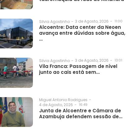
3 de Agosto, 2026
-
11:00
Silvia Agostinho
-
Alcoentre: Data center da Neoen
avança entre dúvidas sobre água,
…
3 de Agosto, 2026
-
13:01
Silvia Agostinho
-
Vila Franca: Passagem de nível
junto ao cais está sem…
Miguel Antonio Rodrigues
-
4 de Agosto, 2026
-
16:49
Junta de Alcoentre e Câmara de
Azambuja defendem sessão de…