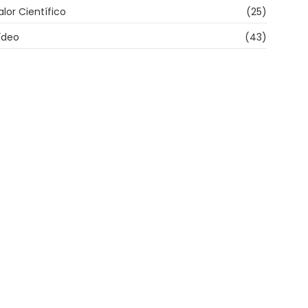
alor Científico
(25)
ídeo
(43)