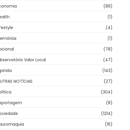
conomia
(89)
ealth
(1)
ifestyle
(4)
emórias
(1)
acional
(78)
bservatório Valor Local
(47)
pinião
(143)
UTRAS NOTÍCIAS
(27)
olítica
(304)
eportagem
(8)
ociedade
(1214)
auromaquia
(16)