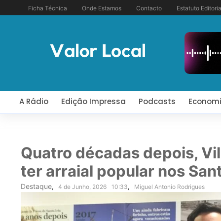
Ficha Técnica
Onde Estamos
Contacto
Estatuto Editoria
A Rádio
Edição Impressa
Podcasts
Econom
Quatro décadas depois, Vil
ter arraial popular nos San
Destaque
,
4 de Junho, 2026
10:33
,
Miguel Antonio Rodrigues