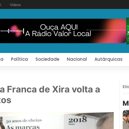
l
Vídeos
ia
Política
Sociedade
Nacional
Autárquicas
a Franca de Xira volta a
Eti
tos
M