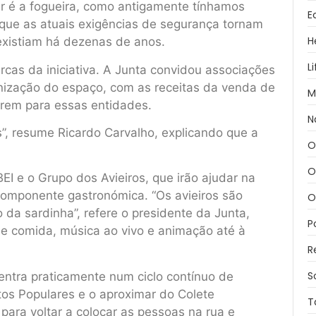
r é a fogueira, como antigamente tínhamos
E
que as atuais exigências de segurança tornam
H
 existiam há dezenas de anos.
L
as da iniciativa. A Junta convidou associações
anização do espaço, com as receitas da venda de
M
erem para essas entidades.
N
s”, resume Ricardo Carvalho, explicando que a
O
O
I e o Grupo dos Avieiros, que irão ajudar na
omponente gastronómica. “Os avieiros são
O
a sardinha”, refere o presidente da Junta,
P
e comida, música ao vivo e animação até à
R
S
 entra praticamente num ciclo contínuo de
tos Populares e o aproximar do Colete
T
para voltar a colocar as pessoas na rua e