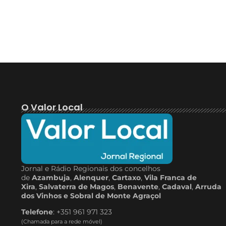
O Valor Local
Jornal e Rádio Regionais dos concelhos
de
Azambuja
,
Alenquer
,
Cartaxo
,
Vila Franca de
Xira
,
Salvaterra de Magos
,
Benavente
,
Cadaval
,
Arruda
dos Vinhos e Sobral de Monte Agraçol
Telefone
: +351 961 971 323
(Chamada para a rede móvel)