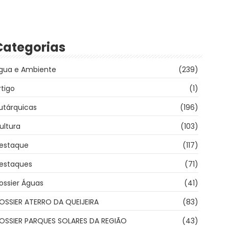
Categorias
gua e Ambiente
(239)
rtigo
(1)
utárquicas
(196)
ultura
(103)
estaque
(117)
estaques
(71)
ossier Águas
(41)
OSSIER ATERRO DA QUEIJEIRA
(83)
OSSIER PARQUES SOLARES DA REGIÃO
(43)