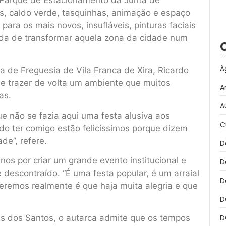
s, caldo verde, tasquinhas, animação e espaço
ara os mais novos, insufláveis, pinturas faciais
ida de transformar aquela zona da cidade num
Á
ta de Freguesia de Vila Franca de Xira, Ricardo
e trazer de volta um ambiente que muitos
A
as.
A
 não se fazia aqui uma festa alusiva aos
C
do ter comigo estão felicíssimos porque dizem
de”, refere.
D
os por criar um grande evento institucional e
D
descontraído. “É uma festa popular, é um arraial
D
ueremos realmente é que haja muita alegria e que
D
D
as dos Santos, o autarca admite que os tempos