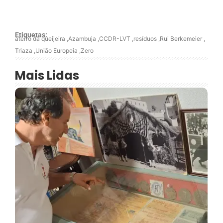
Etiquetas:
aterro da queijeira
,
Azambuja
,
CCDR-LVT
,
resíduos
,
Rui Berkemeier
,
Triaza
,
União Europeia
,
Zero
Mais Lidas