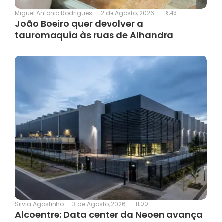
2 de Agosto, 2026
-
18:43
Miguel Antonio Rodrigues
-
João Boeiro quer devolver a
tauromaquia às ruas de Alhandra
3 de Agosto, 2026
-
11:00
Silvia Agostinho
-
Alcoentre: Data center da Neoen avança