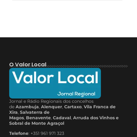
O Valor Local
Jornal e Rádio Regionais dos concelhos
de
Azambuja
,
Alenquer
,
Cartaxo
,
Vila Franca de
Xira
,
Salvaterra de
Magos
,
Benavente
,
Cadaval
,
Arruda dos Vinhos e
Sobral de Monte Agraçol
Telefone
: +351 961 971 323