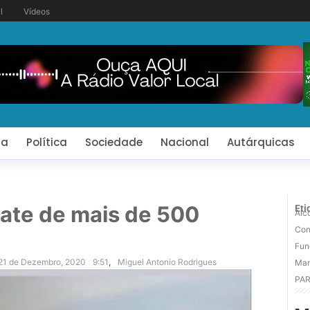
l
Vídeos
ia
Política
Sociedade
Nacional
Autárquicas
ate de mais de 500
Eti
Alc
Con
Fun
21 de Dezembro, 2020
9:51
,
Miguel Antonio Rodrigues
Man
PA