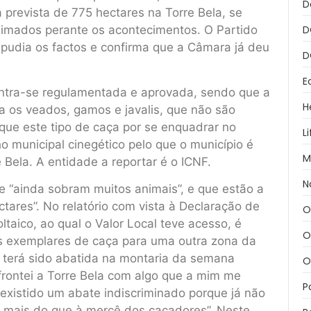
D
prevista de 775 hectares na Torre Bela, se
mados perante os acontecimentos. O Partido
D
udia os factos e confirma que a Câmara já deu
D
E
ontra-se regulamentada e aprovada, sendo que a
H
ra os veados, gamos e javalis, que não são
que este tipo de caça por se enquadrar no
L
ho municipal cinegético pelo que o município é
M
 Bela. A entidade a reportar é o ICNF.
N
e “ainda sobram muitos animais”, e que estão a
tares”. No relatório com vista à Declaração de
O
taico, ao qual o Valor Local teve acesso, é
O
os exemplares de caça para uma outra zona da
 terá sido abatida na montaria da semana
O
frontei a Torre Bela com algo que a mim me
P
 existido um abate indiscriminado porque já não
i mais do que à mercê dos caçadores”. Neste