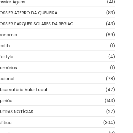
ossier Águas
(41)
OSSIER ATERRO DA QUEIJEIRA
(83)
OSSIER PARQUES SOLARES DA REGIÃO
(43)
conomia
(89)
ealth
(1)
ifestyle
(4)
emórias
(1)
acional
(78)
bservatório Valor Local
(47)
pinião
(143)
UTRAS NOTÍCIAS
(27)
olítica
(304)