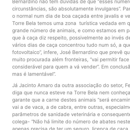
Bernardino não tem dúvidas de que “esses númer
circunstâncias, são absolutamente invulgares”. 
o normal num dia de boa caçada entre javalis e v
Torre Bela temos uma zona turística vedada em q
grande número de animais, e como estamos em pa
que à caça diz respeito, possivelmente ao invés d
vários dias de caça concentrou tudo num só, a q
fotovoltaico”, infere, José Bernardino que prevê
muito procurada além fronteiras, “vai permitir fa
considerável para quem a vá vender”. Em conclus
mas é lamentável”.
Já Jacinto Amaro da outra associação do setor, 
diga que nunca esteve na Torre Bela nem conheça
garante que a carne destes animais “será encami
vai a de vaca, a de cabra, entre outras, especial
parâmetros de sanidade veterinária e consequente
colega- “Não há limite do número de abates neste 
apenas precisa de ter um seguro, licença de caça