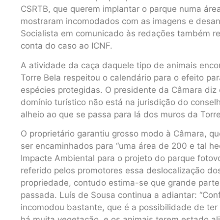
CSRTB, que querem implantar o parque numa área 
mostraram incomodados com as imagens e desani
Socialista em comunicado às redações também rep
conta do caso ao ICNF.
A atividade da caça daquele tipo de animais enc
Torre Bela respeitou o calendário para o efeito pa
espécies protegidas. O presidente da Câmara diz 
domínio turístico não está na jurisdição do consel
alheio ao que se passa para lá dos muros da Torre
O proprietário garantiu grosso modo à Câmara, qu
ser encaminhados para “uma área de 200 e tal hec
Impacte Ambiental para o projeto do parque fotovol
referido pelos promotores essa deslocalização d
propriedade, contudo estima-se que grande parte
passada. Luís de Sousa continua a adiantar: “Con
incomodou bastante, que é a possibilidade de ter
há muita vegetação, e os animais terem estado al