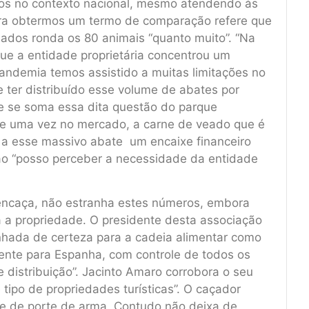
os no contexto nacional, mesmo atendendo às
Para obtermos um termo de comparação refere que
eados ronda os 80 animais “quanto muito”. “Na
ue a entidade proprietária concentrou um
ndemia temos assistido a muitas limitações no
e ter distribuído esse volume de abates por
ue se soma essa dita questão do parque
 que uma vez no mercado, a carne de veado que é
ce a esse massivo abate um encaixe financeiro
ão “posso perceber a necessidade da entidade
Fencaça, não estranha estes números, embora
 a propriedade. O presidente desta associação
nhada de certeza para a cadeia alimentar como
mente para Espanha, com controle de todos os
 distribuição”. Jacinto Amaro corrobora o seu
tipo de propriedades turísticas”. O caçador
 e de porte de arma. Contudo não deixa de