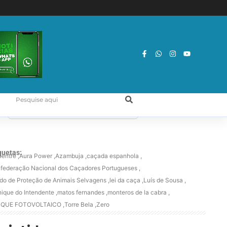
quetas:
oentre
,
Aura Power
,
Azambuja
,
caçada espanhola
,
federação Nacional dos Caçadores Portugueses
,
do de Proteção de Animais Selvagens
,
lei da caça
,
Luís de Sousa
,
ique do Intendente
,
matos fernandes
,
monteros de la cabra
,
RQUE FOTOVOLTAICO
,
Torre Bela
,
Zero