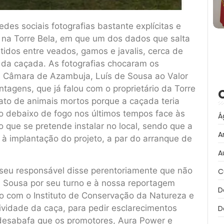
des sociais fotografias bastante explícitas e
na Torre Bela, em que um dos dados que salta
idos entre veados, gamos e javalis, cerca de
 da caçada. As fotografias chocaram os
da Câmara de Azambuja, Luís de Sousa ao Valor
tagens, que já falou com o proprietário da Torre
ato de animais mortos porque a caçada teria
do debaixo de fogo nos últimos tempos face às
Á
 que se pretende instalar no local, sendo que a
A
à implantação do projeto, a par do arranque de
A
 seu responsável disse perentoriamente que não
C
de Sousa por seu turno e à nossa reportagem
D
o com o Instituto de Conservação da Natureza e
tividade da caça, para pedir esclarecimentos
D
 desabafa que os promotores, Aura Power e