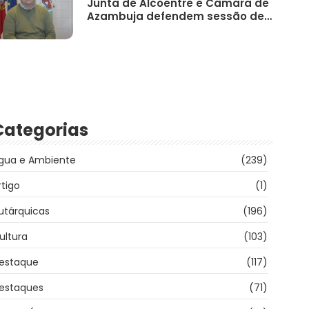
Junta de Alcoentre e Câmara de
Azambuja defendem sessão de…
Categorias
gua e Ambiente
(239)
rtigo
(1)
utárquicas
(196)
ultura
(103)
estaque
(117)
estaques
(71)