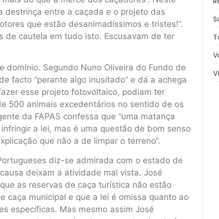
R
 destrinça entre a caçada e o projeto das
S
otores que estão desanimadíssimos e tristes!”.
is de cautela em tudo isto. Escusavam de ter
T
V
ste domínio. Segundo Nuno Oliveira do Fundo de
V
e facto “perante algo inusitado” e dá a achega
fazer esse projeto fotovoltaico, podiam ter
e 500 animais excedentários no sentido de os
rigente da FAPAS confessa que “uma matança
infringir a lei, mas é uma questão de bom senso
xplicação que não a de limpar o terreno”.
Portugueses diz-se admirada com o estado de
causa deixam a atividade mal vista. José
que as reservas de caça turística não estão
 caça municipal e que a lei é omissa quanto ao
ões específicas. Mas mesmo assim José