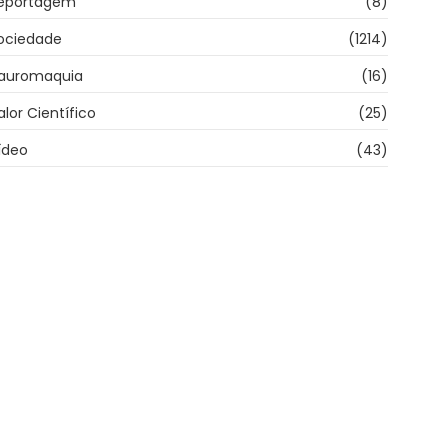
eportagem
(8)
ociedade
(1214)
auromaquia
(16)
alor Científico
(25)
ídeo
(43)