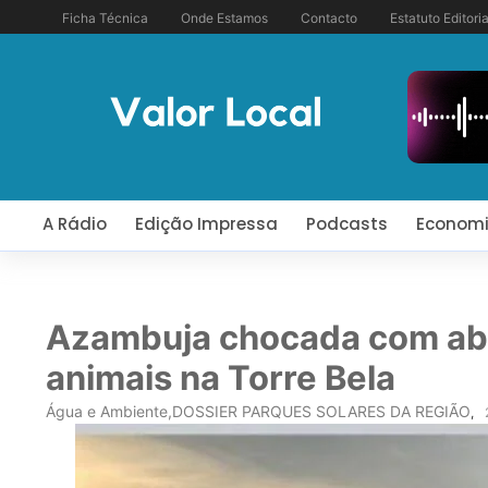
Ficha Técnica
Onde Estamos
Contacto
Estatuto Editoria
A Rádio
Edição Impressa
Podcasts
Econom
Azambuja chocada com ab
animais na Torre Bela
Água e Ambiente
,
DOSSIER PARQUES SOLARES DA REGIÃO
,