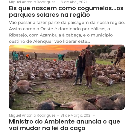
6 de Abril, 2021
-
Miguel Antonio Rodrigues
-
Eis que nascem como cogumelos…​os
parques solares na região
Vão passar a fazer parte da paisagem da nossa região.
Assim como o Oeste é dominado por eólicas, o
Ribatejo, com Azambuja à cabeça, e o município
oestino de Alenquer vão liderar este...
31 de Março, 2021
-
Miguel Antonio Rodrigues
-
Ministro do Ambiente anuncia o que
vai mudar na lei da caça