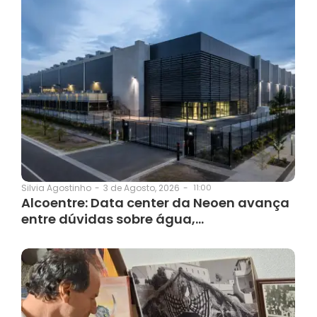
3 de Agosto, 2026
-
11:00
Silvia Agostinho
-
Alcoentre: Data center da Neoen avança
entre dúvidas sobre água,…