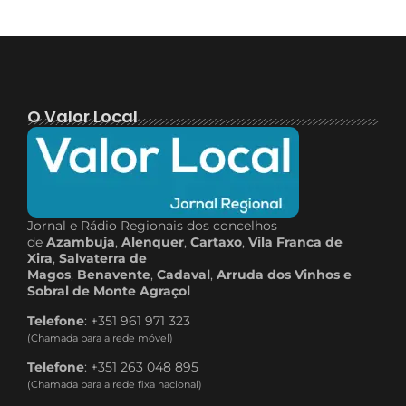
O Valor Local
Jornal e Rádio Regionais dos concelhos
de
Azambuja
,
Alenquer
,
Cartaxo
,
Vila Franca de
Xira
,
Salvaterra de
Magos
,
Benavente
,
Cadaval
,
Arruda dos Vinhos e
Sobral de Monte Agraçol
Telefone
: +351 961 971 323
(Chamada para a rede móvel)
Telefone
: +351 263 048 895
(Chamada para a rede fixa nacional)