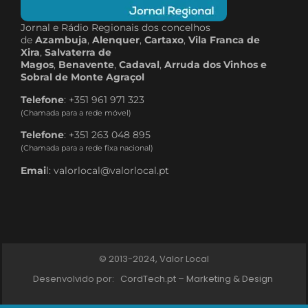
Jornal e Rádio Regionais dos concelhos
de
Azambuja
,
Alenquer
,
Cartaxo
,
Vila Franca de
Xira
,
Salvaterra de
Magos
,
Benavente
,
Cadaval
,
Arruda dos Vinhos e
Sobral de Monte Agraçol
Telefone
: +351 961 971 323
(Chamada para a rede móvel)
Telefone
: +351 263 048 895
(Chamada para a rede fixa nacional)
Emai
l: valorlocal@valorlocal.pt
© 2013-2024, Valor Local
Desenvolvido por:
CordTech.pt – Marketing & Design