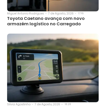
7 de Agosto, 2026
-
17:16
Miguel Antonio Rodrigues
-
Toyota Caetano avança com novo
armazém logístico no Carregado
7 de Agosto, 2026
-
18:28
Silvia Agostinho
-