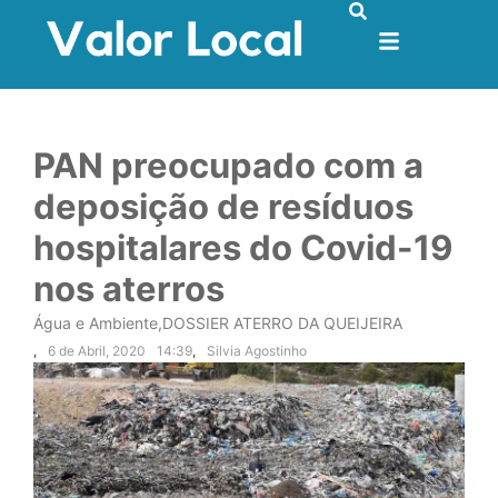
PAN preocupado com a
deposição de resíduos
hospitalares do Covid-19
nos aterros
Água e Ambiente
,
DOSSIER ATERRO DA QUEIJEIRA
,
6 de Abril, 2020
14:39
,
Silvia Agostinho