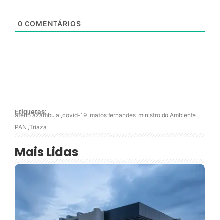
0
COMENTÁRIOS
Etiquetas:
aterro azambuja
,
covid-19
,
matos fernandes
,
ministro do Ambiente
,
PAN
,
Triaza
Mais Lidas