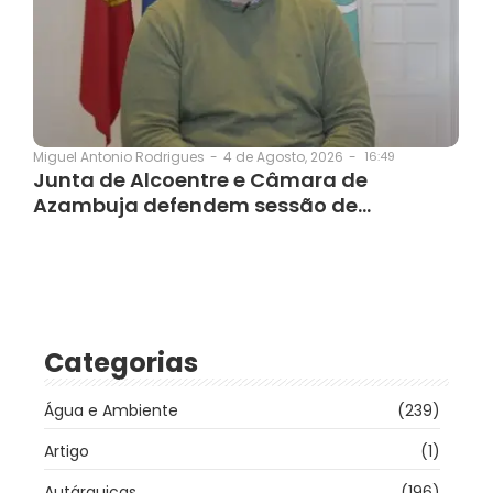
4 de Agosto, 2026
-
16:49
Miguel Antonio Rodrigues
-
Junta de Alcoentre e Câmara de
Azambuja defendem sessão de…
Categorias
Água e Ambiente
(239)
Artigo
(1)
Autárquicas
(196)