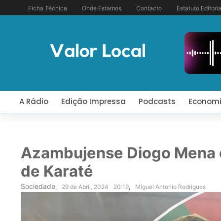
Ficha Técnica
Onde Estamos
Contacto
Estatuto Editoria
A Rádio
Edição Impressa
Podcasts
Econom
Azambujense Diogo Mena 
de Karaté
Sociedade
,
29 de Abril, 2024
20:19
,
Miguel Antonio Rodrigues