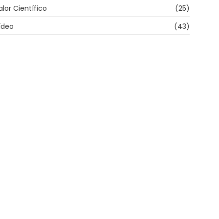
alor Científico
(25)
ídeo
(43)