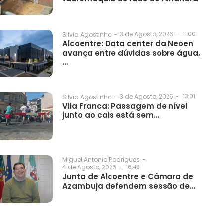
3 de Agosto, 2026
-
11:00
Silvia Agostinho
-
Alcoentre: Data center da Neoen
avança entre dúvidas sobre água,
…
3 de Agosto, 2026
-
13:01
Silvia Agostinho
-
Vila Franca: Passagem de nível
junto ao cais está sem…
Miguel Antonio Rodrigues
-
4 de Agosto, 2026
-
16:49
Junta de Alcoentre e Câmara de
Azambuja defendem sessão de…