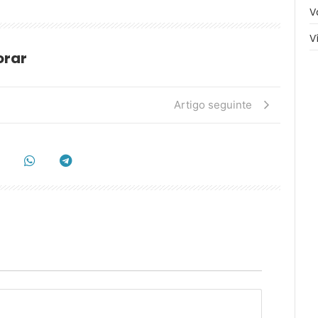
V
V
orar
Artigo seguinte