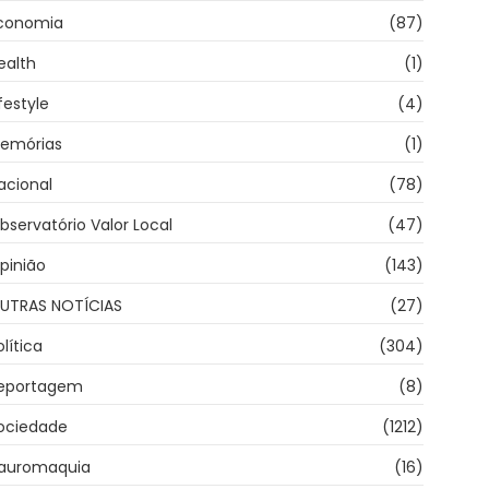
conomia
(87)
ealth
(1)
ifestyle
(4)
emórias
(1)
acional
(78)
bservatório Valor Local
(47)
pinião
(143)
UTRAS NOTÍCIAS
(27)
olítica
(304)
eportagem
(8)
ociedade
(1212)
auromaquia
(16)