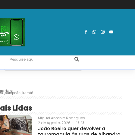
quetas:
ta
,
campeão
,
karaté
ais Lidas
Miguel Antonio Rodrigues
-
2 de Agosto, 2026
-
18:43
João Boeiro quer devolver a
tauromaquia às ruas de Alhandra