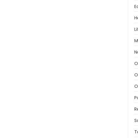
E
H
L
M
N
O
O
O
P
R
S
T