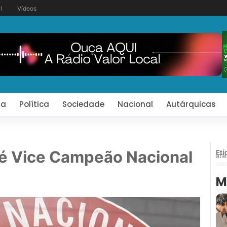
l
Vídeos
ia
Política
Sociedade
Nacional
Autárquicas
é Vice Campeão Nacional
Eti
atle
M