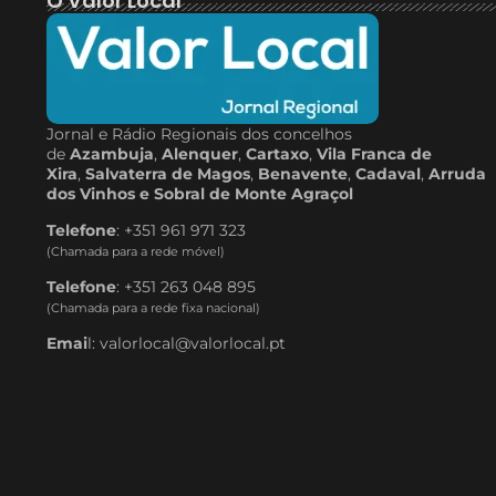
O Valor Local
Jornal e Rádio Regionais dos concelhos
de
Azambuja
,
Alenquer
,
Cartaxo
,
Vila Franca de
Xira
,
Salvaterra de Magos
,
Benavente
,
Cadaval
,
Arruda
dos Vinhos e Sobral de Monte Agraçol
Telefone
: +351 961 971 323
(Chamada para a rede móvel)
Telefone
: +351 263 048 895
(Chamada para a rede fixa nacional)
Emai
l: valorlocal@valorlocal.pt