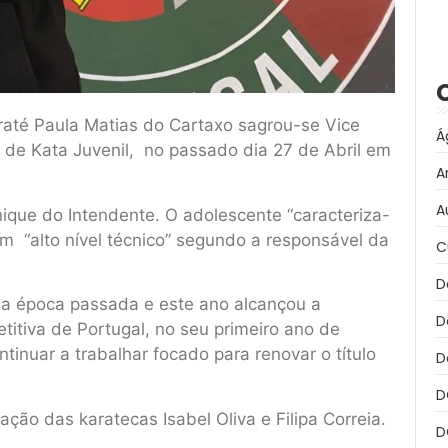
raté Paula Matias do Cartaxo sagrou-se Vice
Á
de Kata Juvenil, no passado dia 27 de Abril em
A
A
ique do Intendente. O adolescente “caracteriza-
m “alto nível técnico” segundo a responsável da
C
D
na época passada e este ano alcançou a
D
itiva de Portugal, no seu primeiro ano de
ntinuar a trabalhar focado para renovar o título
D
D
ão das karatecas Isabel Oliva e Filipa Correia.
D