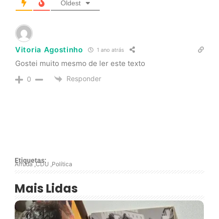
Oldest
Vitoria Agostinho
1 ano atrás
Gostei muito mesmo de ler este texto
Responder
0
Etiquetas:
Arruda
,
CDU
,
Política
Mais Lidas