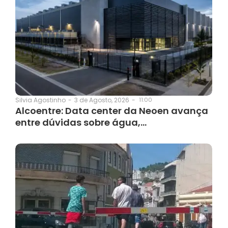
3 de Agosto, 2026
-
11:00
Silvia Agostinho
-
Alcoentre: Data center da Neoen avança
entre dúvidas sobre água,…