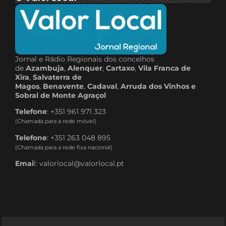
Jornal e Rádio Regionais dos concelhos
de
Azambuja
,
Alenquer
,
Cartaxo
,
Vila Franca de
Xira
,
Salvaterra de
Magos
,
Benavente
,
Cadaval
,
Arruda dos Vinhos e
Sobral de Monte Agraçol
Telefone
: +351 961 971 323
(Chamada para a rede móvel)
Telefone
: +351 263 048 895
(Chamada para a rede fixa nacional)
Emai
l: valorlocal@valorlocal.pt