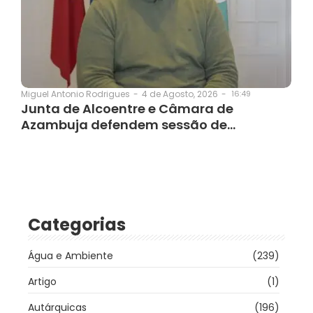
4 de Agosto, 2026
-
16:49
Miguel Antonio Rodrigues
-
Junta de Alcoentre e Câmara de
Azambuja defendem sessão de…
Categorias
Água e Ambiente
(239)
Artigo
(1)
Autárquicas
(196)