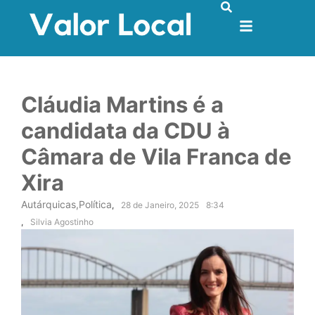
Cláudia Martins é a
candidata da CDU à
Câmara de Vila Franca de
Xira
Autárquicas
,
Política
,
28 de Janeiro, 2025
8:34
,
Silvia Agostinho