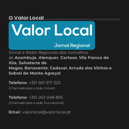
O Valor Local
Jornal e Rádio Regionais dos concelhos
de
Azambuja
,
Alenquer
,
Cartaxo
,
Vila Franca de
Xira
,
Salvaterra de
Magos
,
Benavente
,
Cadaval
,
Arruda dos Vinhos e
Sobral de Monte Agraçol
Telefone
: +351 961 971 323
(Chamada para a rede móvel)
Telefone
: +351 263 048 895
(Chamada para a rede fixa nacional)
Emai
l: valorlocal@valorlocal.pt