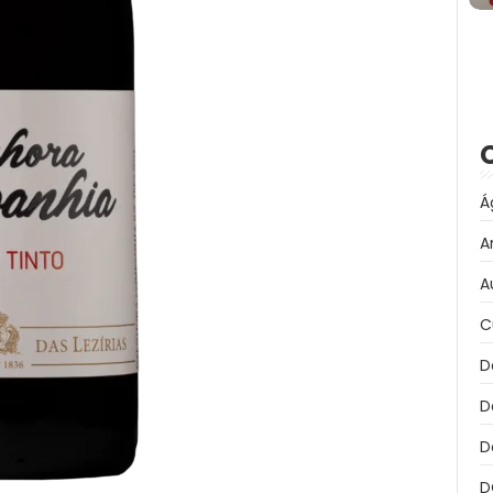
Á
A
A
C
D
D
D
D