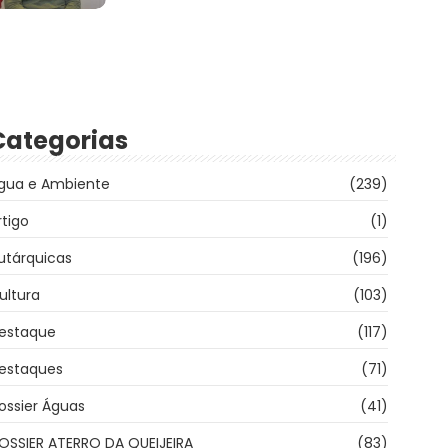
Categorias
gua e Ambiente
(239)
rtigo
(1)
utárquicas
(196)
ultura
(103)
estaque
(117)
estaques
(71)
ossier Águas
(41)
OSSIER ATERRO DA QUEIJEIRA
(83)