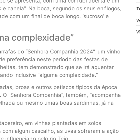
po se apresenta, com uma cor rubi aberta e um
ês e canela”. Na boca, segundo os seus enólogos,
T
e com um final de boca longo, ‘sucroso’ e
V
V
uma complexidade”
arrafas do “Senhora Companhia 2024”, um vinho
e preferência neste período das festas de
lheitas, tem demonstrado que se irá aguentar
hando inclusive “alguma complexidade.”
as, broas e outros petiscos típicos da época
as. O “Senhora Companhia”, também, “acompanha
elhada ou mesmo umas boas sardinhas, já na
atapereiro, em vinhas plantadas em solos
a com algum cascalho, as uvas sofreram a ação
 influenciado pelo rio Tejo.