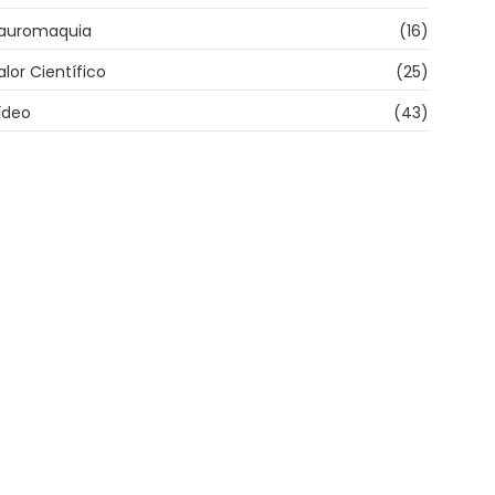
auromaquia
(16)
alor Científico
(25)
ídeo
(43)