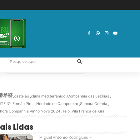
quetas:
avente
,
castelão
,
clima mediterrânico
,
Companhia das Lezírias
,
RTEJO
,
Fernão Pires
,
Herdade do Catapereiro
,
Samora Correia
,
hora Companhia Vinho Novo 2024
,
Tejo
,
Vila Franca de Xira
ais Lidas
Miguel Antonio Rodrigues
-