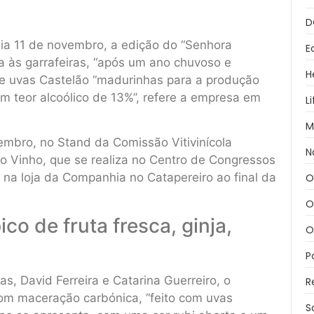
D
dia 11 de novembro, a edição do “Senhora
E
 às garrafeiras, “após um ano chuvoso e
H
 de uvas Castelão “madurinhas para a produção
 teor alcoólico de 13%”, refere a empresa em
L
M
vembro, no Stand da Comissão Vitivinícola
N
o Vinho, que se realiza no Centro de Congressos
 na loja da Companhia no Catapereiro ao final da
O
O
co de fruta fresca, ginja,
O
P
, David Ferreira e Catarina Guerreiro, o
R
om maceração carbónica, “feito com uvas
S