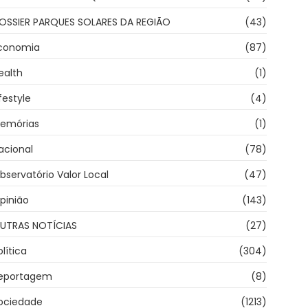
OSSIER PARQUES SOLARES DA REGIÃO
(43)
conomia
(87)
ealth
(1)
ifestyle
(4)
emórias
(1)
acional
(78)
bservatório Valor Local
(47)
pinião
(143)
UTRAS NOTÍCIAS
(27)
olítica
(304)
eportagem
(8)
ociedade
(1213)