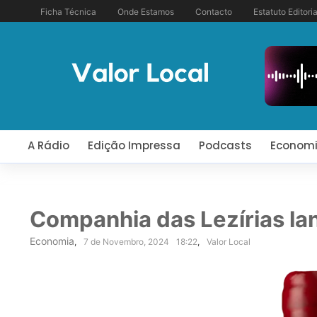
Ficha Técnica
Onde Estamos
Contacto
Estatuto Editoria
A Rádio
Edição Impressa
Podcasts
Econom
Companhia das Lezírias la
Economia
,
7 de Novembro, 2024
18:22
,
Valor Local