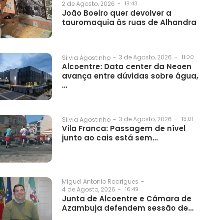
2 de Agosto, 2026
-
18:43
João Boeiro quer devolver a
tauromaquia às ruas de Alhandra
3 de Agosto, 2026
-
11:00
Silvia Agostinho
-
Alcoentre: Data center da Neoen
avança entre dúvidas sobre água,
…
3 de Agosto, 2026
-
13:01
Silvia Agostinho
-
Vila Franca: Passagem de nível
junto ao cais está sem…
Miguel Antonio Rodrigues
-
4 de Agosto, 2026
-
16:49
Junta de Alcoentre e Câmara de
Azambuja defendem sessão de…