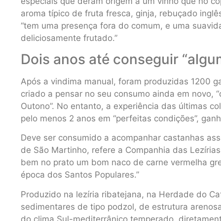
especiais que deram origem a um vinho que no co
aroma típico de fruta fresca, ginja, rebuçado ingl
“tem uma presença fora do comum, e uma suavidad
deliciosamente frutado.”
Dois anos até conseguir “alg
Após a vindima manual, foram produzidas 1200 g
criado a pensar no seu consumo ainda em novo, “d
Outono”. No entanto, a experiência das últimas co
pelo menos 2 anos em “perfeitas condições”, gan
Deve ser consumido a acompanhar castanhas assad
de São Martinho, refere a Companhia das Lezíri
bem no prato um bom naco de carne vermelha gr
época dos Santos Populares.”
Produzido na lezíria ribatejana, na Herdade do C
sedimentares de tipo podzol, de estrutura arenos
do clima Sul-mediterrânico temperado, diretamente