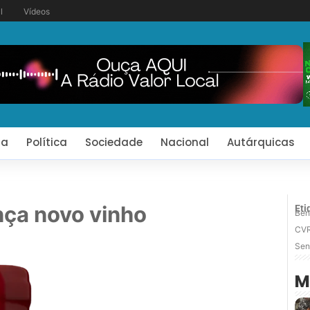
l
Vídeos
ia
Política
Sociedade
Nacional
Autárquicas
nça novo vinho
Eti
Ben
CV
Sen
M