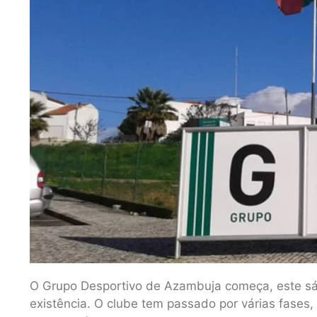
O Grupo Desportivo de Azambuja começa, este s
existência. O clube tem passado por várias fases