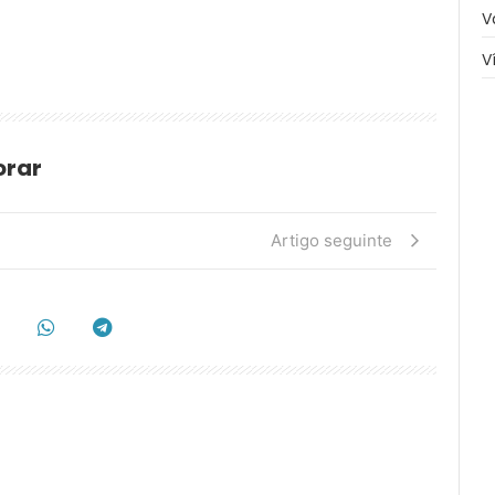
V
V
orar
Artigo seguinte