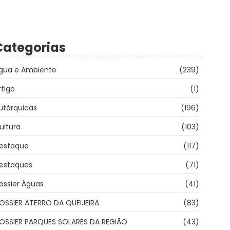
Categorias
gua e Ambiente
(239)
rtigo
(1)
utárquicas
(196)
ultura
(103)
estaque
(117)
estaques
(71)
ossier Águas
(41)
OSSIER ATERRO DA QUEIJEIRA
(83)
OSSIER PARQUES SOLARES DA REGIÃO
(43)