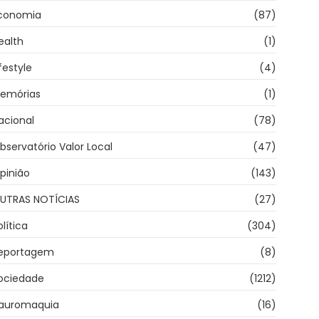
conomia
(87)
ealth
(1)
ifestyle
(4)
emórias
(1)
acional
(78)
bservatório Valor Local
(47)
pinião
(143)
UTRAS NOTÍCIAS
(27)
olítica
(304)
eportagem
(8)
ociedade
(1212)
auromaquia
(16)