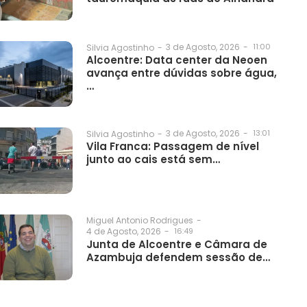
3 de Agosto, 2026
-
11:00
Silvia Agostinho
-
Alcoentre: Data center da Neoen
avança entre dúvidas sobre água,
…
3 de Agosto, 2026
-
13:01
Silvia Agostinho
-
Vila Franca: Passagem de nível
junto ao cais está sem…
Miguel Antonio Rodrigues
-
4 de Agosto, 2026
-
16:49
Junta de Alcoentre e Câmara de
Azambuja defendem sessão de…