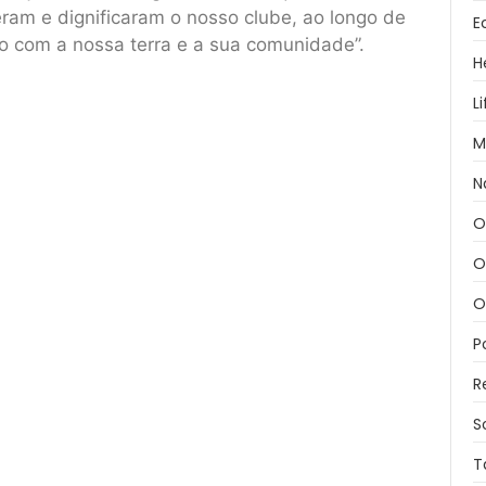
ram e dignificaram o nosso clube, ao longo de
E
o com a nossa terra e a sua comunidade”.
H
L
M
N
O
O
O
P
R
S
T