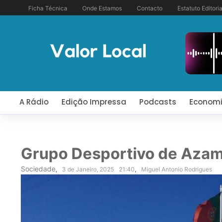
Ficha Técnica
Onde Estamos
Contacto
Estatuto Editoria
A Rádio
Edição Impressa
Podcasts
Econom
Grupo Desportivo de Azamb
Sociedade
,
3 de Janeiro, 2025
21:40
,
Miguel Antonio Rodrigues