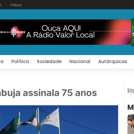
l
Vídeos
ia
Política
Sociedade
Nacional
Autárquicas
uja assinala 75 anos
Eti
Aza
M