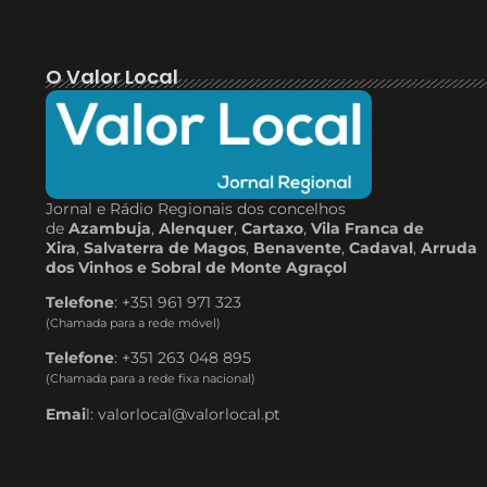
O Valor Local
Jornal e Rádio Regionais dos concelhos
de
Azambuja
,
Alenquer
,
Cartaxo
,
Vila Franca de
Xira
,
Salvaterra de Magos
,
Benavente
,
Cadaval
,
Arruda
dos Vinhos e Sobral de Monte Agraçol
Telefone
: +351 961 971 323
(Chamada para a rede móvel)
Telefone
: +351 263 048 895
(Chamada para a rede fixa nacional)
Emai
l: valorlocal@valorlocal.pt