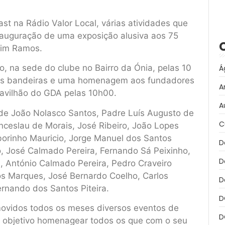
 na Rádio Valor Local, várias atividades que
nauguração de uma exposição alusiva aos 75
uim Ramos.
, na sede do clube no Bairro da Ónia, pelas 10
Á
das bandeiras e uma homenagem aos fundadores
A
avilhão do GDA pelas 10h00.
A
e João Nolasco Santos, Padre Luís Augusto de
C
nceslau de Morais, José Ribeiro, João Lopes
borinho Mauricio, Jorge Manuel dos Santos
D
o, José Calmado Pereira, Fernando Sá Peixinho,
D
, António Calmado Pereira, Pedro Craveiro
s Marques, José Bernardo Coelho, Carlos
D
ernando dos Santos Piteira.
D
ovidos todos os meses diversos eventos de
D
al objetivo homenagear todos os que com o seu