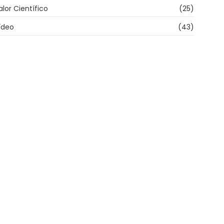
alor Científico
(25)
ídeo
(43)