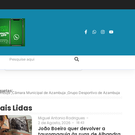
quetas:
mbuja
,
Câmara Municipal de Azambuja
,
Grupo Desportivo de Azambuja
ais Lidas
Miguel Antonio Rodrigues
-
2 de Agosto, 2026
-
18:43
João Boeiro quer devolver a
tauromaquia às ruas de Alhandra