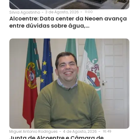
3 de Agosto, 2026
-
11:00
Silvia Agostinho
-
Alcoentre: Data center da Neoen avança
entre dúvidas sobre água,…
4 de Agosto, 2026
-
16:49
Miguel Antonio Rodrigues
-
Junta de Alcoentre e Câmara de