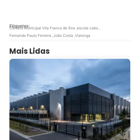
Etiquetas:
Câmara Municipal Vila Franca de Xira
,
escola cabo
,
Fernando Paulo Ferreira
,
João Costa
,
Vialonga
Mais Lidas