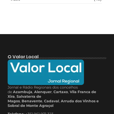
O Valor Local
Jornal e Rádio Regionais dos concelhos
de
Azambuja
,
Alenquer
,
Cartaxo
,
Vila Franca de
Xira
,
Salvaterra de
Magos
,
Benavente
,
Cadaval
,
Arruda dos Vinhos e
Sobral de Monte Agraçol
Telefone
: +351 961 971 323