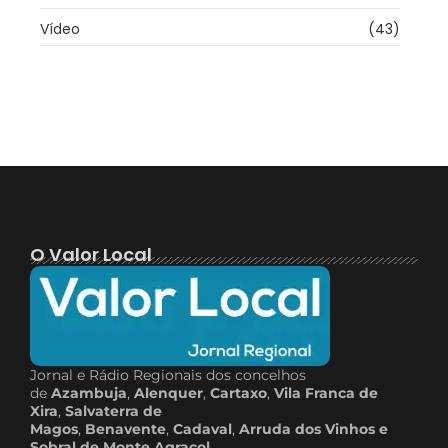
Vídeo
(43)
O Valor Local
Jornal e Rádio Regionais dos concelhos
de
Azambuja
,
Alenquer
,
Cartaxo
,
Vila Franca de
Xira
,
Salvaterra de
Magos
,
Benavente
,
Cadaval
,
Arruda dos Vinhos e
Sobral de Monte Agraçol