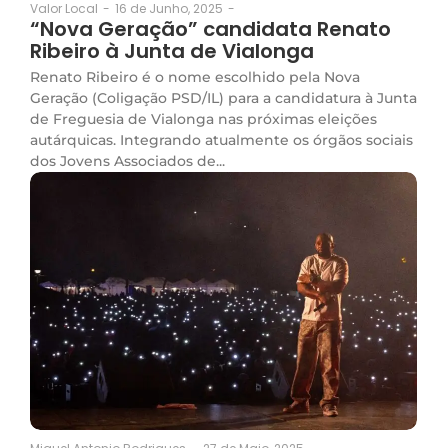
16 de Junho, 2025
-
Valor Local
-
“Nova Geração” candidata Renato
Ribeiro à Junta de Vialonga
Renato Ribeiro é o nome escolhido pela Nova
Geração (Coligação PSD/IL) para a candidatura à Junta
de Freguesia de Vialonga nas próximas eleições
autárquicas. Integrando atualmente os órgãos sociais
dos Jovens Associados de...