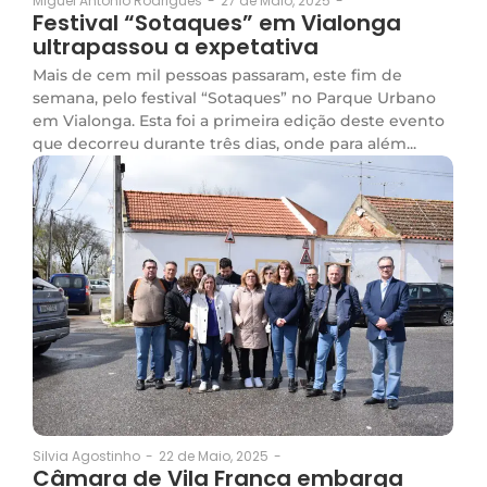
27 de Maio, 2025
-
Miguel Antonio Rodrigues
-
Festival “Sotaques” em Vialonga
ultrapassou a expetativa
Mais de cem mil pessoas passaram, este fim de
semana, pelo festival “Sotaques” no Parque Urbano
em Vialonga. Esta foi a primeira edição deste evento
que decorreu durante três dias, onde para além...
22 de Maio, 2025
-
Silvia Agostinho
-
Câmara de Vila Franca embarga