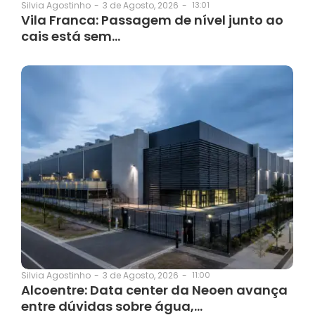
3 de Agosto, 2026
-
13:01
Silvia Agostinho
-
Vila Franca: Passagem de nível junto ao
cais está sem…
3 de Agosto, 2026
-
11:00
Silvia Agostinho
-
Alcoentre: Data center da Neoen avança
entre dúvidas sobre água,…