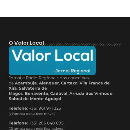
O Valor Local
Jornal e Rádio Regionais dos concelhos
de
Azambuja
,
Alenquer
,
Cartaxo
,
Vila Franca de
Xira
,
Salvaterra de
Magos
,
Benavente
,
Cadaval
,
Arruda dos Vinhos e
Sobral de Monte Agraçol
Telefone
: +351 961 971 323
(Chamada para a rede móvel)
Telefone
: +351 263 048 895
(Chamada para a rede fixa nacional)