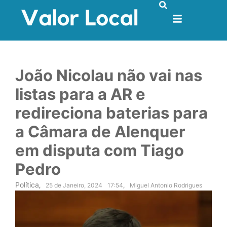
João Nicolau não vai nas
listas para a AR e
redireciona baterias para
a Câmara de Alenquer
em disputa com Tiago
Pedro
Política
,
25 de Janeiro, 2024
17:54
,
Miguel Antonio Rodrigues