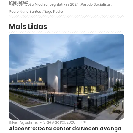
Etiquetas:
Alenquer
,
João Nicolau
,
Legislativas 2024
,
Partido Socialista
,
Pedro Nuno Santos
,
Tiago Pedro
Mais Lidas
3 de Agosto, 2026
-
11:00
Silvia Agostinho
-
Alcoentre: Data center da Neoen avança