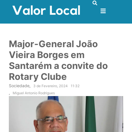
Major-General João
Vieira Borges em
Santarém a convite do
Rotary Clube
Sociedade
,
3 de Fevereiro, 2024
11:32
,
Miguel Antonio Rodrigues