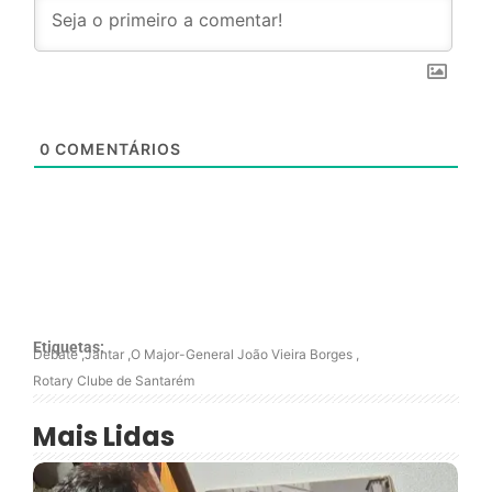
0
COMENTÁRIOS
Etiquetas:
Debate
,
Jantar
,
O Major-General João Vieira Borges
,
Rotary Clube de Santarém
Mais Lidas