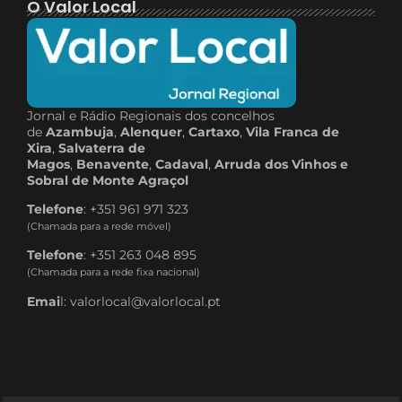
O Valor Local
Jornal e Rádio Regionais dos concelhos
de
Azambuja
,
Alenquer
,
Cartaxo
,
Vila Franca de
Xira
,
Salvaterra de
Magos
,
Benavente
,
Cadaval
,
Arruda dos Vinhos e
Sobral de Monte Agraçol
Telefone
: +351 961 971 323
(Chamada para a rede móvel)
Telefone
: +351 263 048 895
(Chamada para a rede fixa nacional)
Emai
l: valorlocal@valorlocal.pt