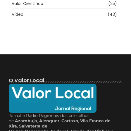
Valor Científico
(25)
Vídeo
(43)
O Valor Local
Jornal e Rádio Regionais dos concelhos
de
Azambuja
,
Alenquer
,
Cartaxo
,
Vila Franca de
Xira
,
Salvaterra de