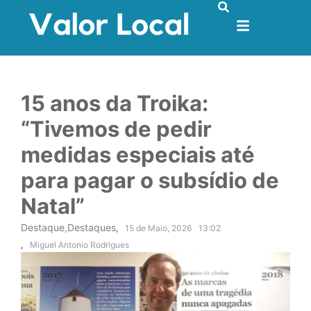
15 anos da Troika:
“Tivemos de pedir
medidas especiais até
para pagar o subsídio de
Natal”
Destaque
,
Destaques
,
15 de Maio, 2026
13:02
,
Miguel Antonio Rodrigues