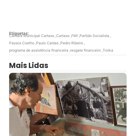
Etiquetas:
Câmara Municipal Cartaxo
,
Cartaxo
,
FMI
,
Partido Socialista
,
Passos Coelho
,
Paulo Caldas
,
Pedro Ribeiro
,
programa de assistência financeira
,
resgate financeiro
,
Troika
Mais Lidas