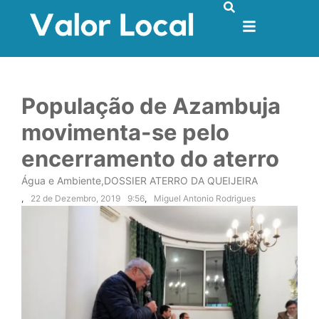
População de Azambuja
movimenta-se pelo
encerramento do aterro
Água e Ambiente
,
DOSSIER ATERRO DA QUEIJEIRA
,
22 de Dezembro, 2019
9:56
,
Miguel Antonio Rodrigues