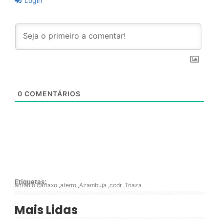
Login
0
COMENTÁRIOS
Etiquetas:
antonio cartaxo
,
aterro
,
Azambuja
,
ccdr
,
Triaza
Mais Lidas