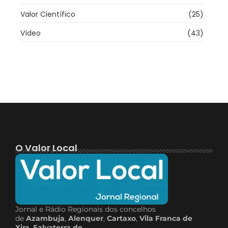
Valor Científico
(25)
Vídeo
(43)
O Valor Local
Jornal e Rádio Regionais dos concelhos
de
Azambuja
,
Alenquer
,
Cartaxo
,
Vila Franca de
Xira
,
Salvaterra de