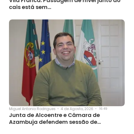
Vila Franca: Passagem de nível junto ao
cais está sem…
4 de Agosto, 2026
-
16:49
Miguel Antonio Rodrigues
-
Junta de Alcoentre e Câmara de
Azambuja defendem sessão de…