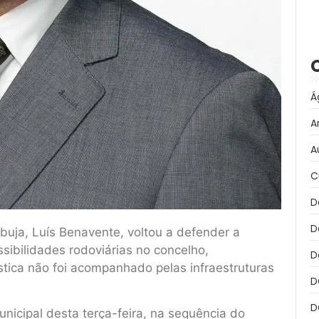
Á
A
A
C
D
D
uja, Luís Benavente, voltou a defender a
sibilidades rodoviárias no concelho,
D
stica não foi acompanhado pelas infraestruturas
D
D
nicipal desta terça-feira, na sequência do