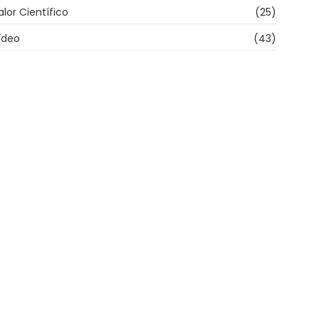
alor Científico
(25)
ídeo
(43)