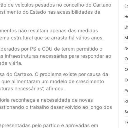
ação de veículos pesados no concelho do Cartaxo
E
estimento do Estado nas acessibilidades de
H
L
gimentos não resultam apenas das medidas
ma estrutural que se arrasta há vários anos.
M
N
liderados por PS e CDU de terem permitido o
as infraestruturas necessárias para responder ao
O
de viária.
O
sa do Cartaxo. O problema existe por causa da
O
U que alimentaram um modelo de crescimento
turas necessárias”, afirmou.
P
aioria reconheça a necessidade de novas
R
uestionando o trabalho desenvolvido ao longo dos
S
T
apresentadas pelo partido e aprovadas em