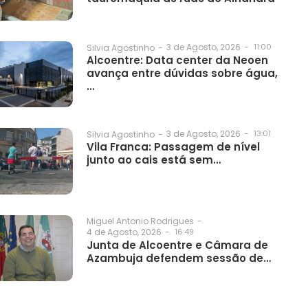
3 de Agosto, 2026
-
11:00
Silvia Agostinho
-
Alcoentre: Data center da Neoen
avança entre dúvidas sobre água,
…
3 de Agosto, 2026
-
13:01
Silvia Agostinho
-
Vila Franca: Passagem de nível
junto ao cais está sem…
Miguel Antonio Rodrigues
-
4 de Agosto, 2026
-
16:49
Junta de Alcoentre e Câmara de
Azambuja defendem sessão de…