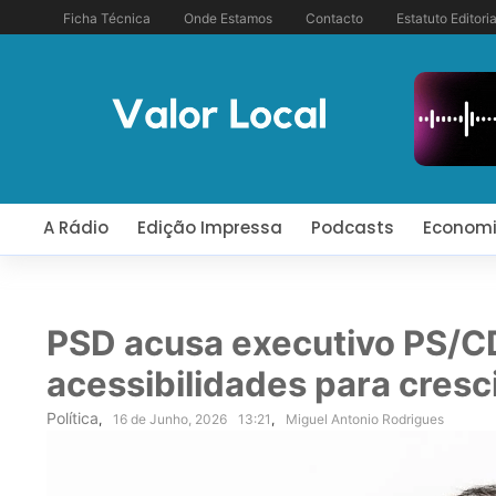
Ficha Técnica
Onde Estamos
Contacto
Estatuto Editoria
A Rádio
Edição Impressa
Podcasts
Econom
PSD acusa executivo PS/C
acessibilidades para cresc
Política
,
16 de Junho, 2026
13:21
,
Miguel Antonio Rodrigues