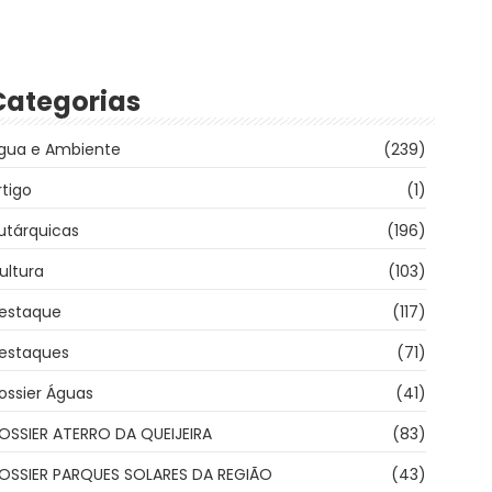
Categorias
gua e Ambiente
(239)
rtigo
(1)
utárquicas
(196)
ultura
(103)
estaque
(117)
estaques
(71)
ossier Águas
(41)
OSSIER ATERRO DA QUEIJEIRA
(83)
OSSIER PARQUES SOLARES DA REGIÃO
(43)