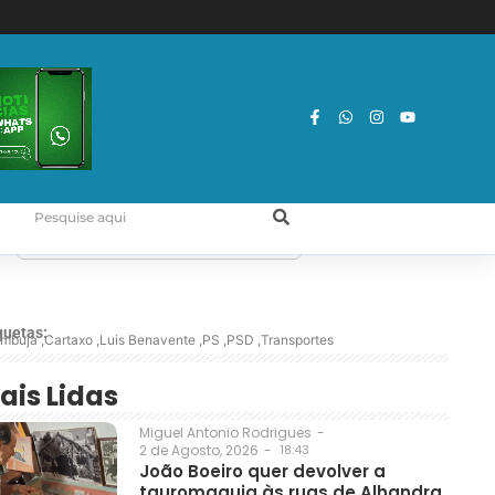
quetas:
mbuja
,
Cartaxo
,
Luis Benavente
,
PS
,
PSD
,
Transportes
ais Lidas
Miguel Antonio Rodrigues
-
2 de Agosto, 2026
-
18:43
João Boeiro quer devolver a
tauromaquia às ruas de Alhandra