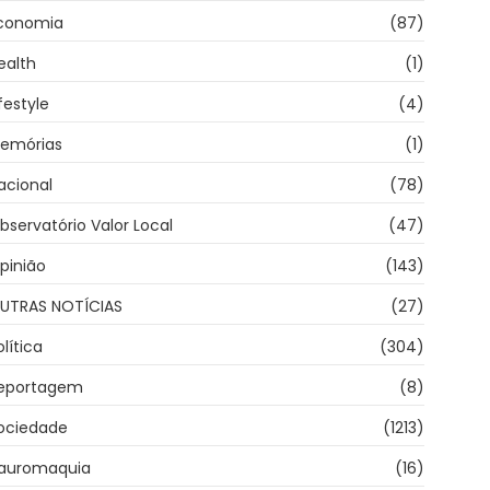
conomia
(87)
ealth
(1)
ifestyle
(4)
emórias
(1)
acional
(78)
bservatório Valor Local
(47)
pinião
(143)
UTRAS NOTÍCIAS
(27)
olítica
(304)
eportagem
(8)
ociedade
(1213)
auromaquia
(16)