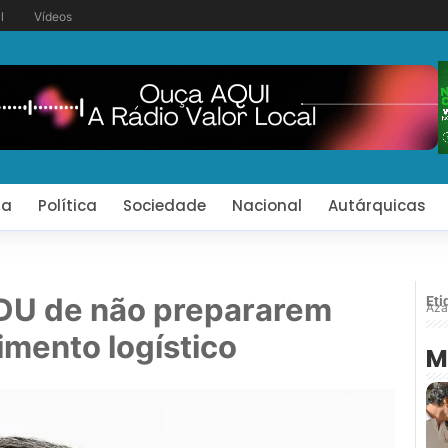
l
Vídeos
ia
Política
Sociedade
Nacional
Autárquicas
DU de não prepararem
Eti
Aza
imento logístico
M