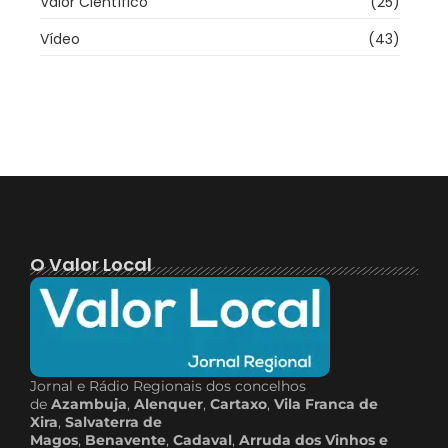
Valor Científico
(25)
Vídeo
(43)
O Valor Local
Jornal e Rádio Regionais dos concelhos
de
Azambuja
,
Alenquer
,
Cartaxo
,
Vila Franca de
Xira
,
Salvaterra de
Magos
,
Benavente
,
Cadaval
,
Arruda dos Vinhos e