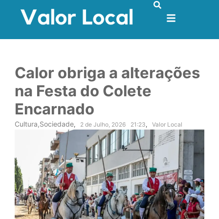
Calor obriga a alterações
na Festa do Colete
Encarnado
Cultura
,
Sociedade
,
2 de Julho, 2026
21:23
,
Valor Local