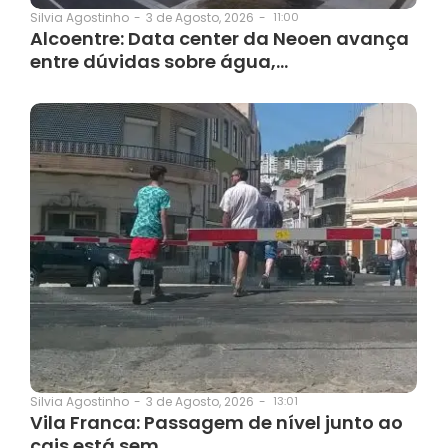
3 de Agosto, 2026
-
11:00
Silvia Agostinho
-
Alcoentre: Data center da Neoen avança
entre dúvidas sobre água,…
3 de Agosto, 2026
-
13:01
Silvia Agostinho
-
Vila Franca: Passagem de nível junto ao
cais está sem…