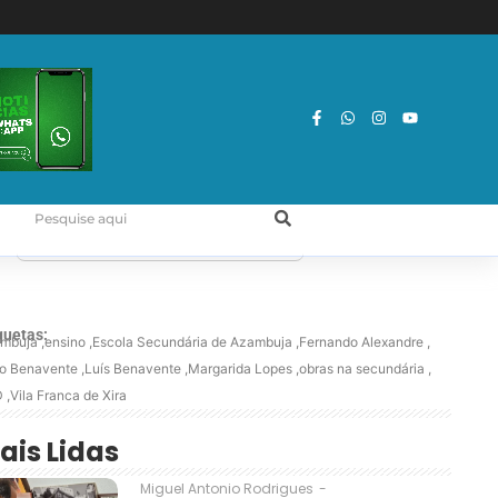
quetas:
mbuja
,
ensino
,
Escola Secundária de Azambuja
,
Fernando Alexandre
,
o Benavente
,
Luís Benavente
,
Margarida Lopes
,
obras na secundária
,
D
,
Vila Franca de Xira
ais Lidas
Miguel Antonio Rodrigues
-