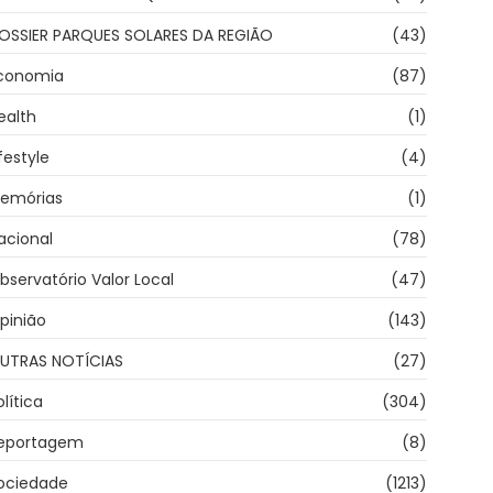
OSSIER PARQUES SOLARES DA REGIÃO
(43)
conomia
(87)
ealth
(1)
ifestyle
(4)
emórias
(1)
acional
(78)
bservatório Valor Local
(47)
pinião
(143)
UTRAS NOTÍCIAS
(27)
olítica
(304)
eportagem
(8)
ociedade
(1213)