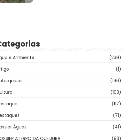
Categorias
gua e Ambiente
(239)
rtigo
(1)
utárquicas
(196)
ultura
(103)
estaque
(117)
estaques
(71)
ossier Águas
(41)
OSSIER ATERRO DA QUEIJEIRA
(83)