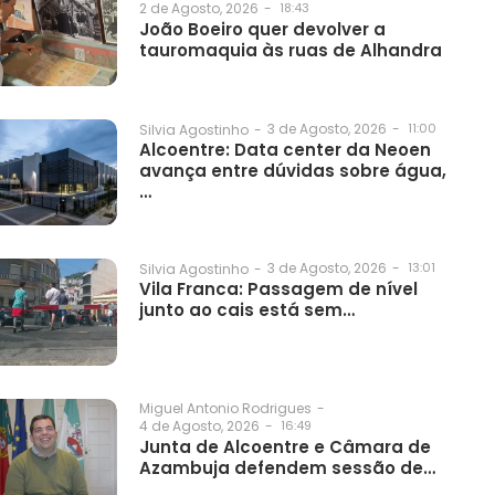
2 de Agosto, 2026
-
18:43
João Boeiro quer devolver a
tauromaquia às ruas de Alhandra
3 de Agosto, 2026
-
11:00
Silvia Agostinho
-
Alcoentre: Data center da Neoen
avança entre dúvidas sobre água,
…
3 de Agosto, 2026
-
13:01
Silvia Agostinho
-
Vila Franca: Passagem de nível
junto ao cais está sem…
Miguel Antonio Rodrigues
-
4 de Agosto, 2026
-
16:49
Junta de Alcoentre e Câmara de
Azambuja defendem sessão de…