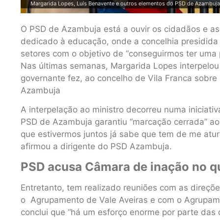
Margarida Lopes, Luís Benavente e outros elementos do PSD de Azambuja
O PSD de Azambuja está a ouvir os cidadãos e as 
dedicado à educação, onde a concelhia presidida 
setores com o objetivo de “conseguirmos ter uma 
Nas últimas semanas, Margarida Lopes interpelou 
governante fez, ao concelho de Vila Franca sobr
Azambuja
A interpelação ao ministro decorreu numa iniciativ
PSD de Azambuja garantiu “marcação cerrada” ao 
que estivermos juntos já sabe que tem de me atur
afirmou a dirigente do PSD Azambuja.
PSD acusa Câmara de inação no qu
Entretanto, tem realizado reuniões com as direç
o Agrupamento de Vale Aveiras e com o Agrupam
conclui que “há um esforço enorme por parte das 