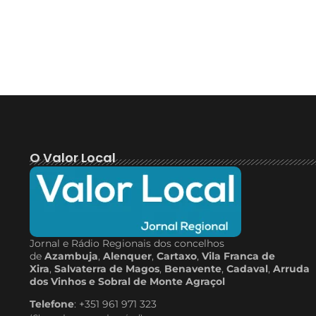
O Valor Local
Jornal e Rádio Regionais dos concelhos
de
Azambuja
,
Alenquer
,
Cartaxo
,
Vila Franca de
Xira
,
Salvaterra de Magos
,
Benavente
,
Cadaval
,
Arruda
dos Vinhos e Sobral de Monte Agraçol
Telefone
: +351 961 971 323