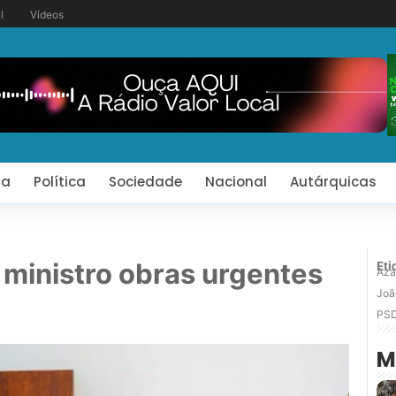
l
Vídeos
ia
Política
Sociedade
Nacional
Autárquicas
ministro obras urgentes
Eti
Aza
Joã
PS
M