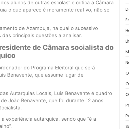
s alunos de outras escolas” e critica a Câmara
D
uia o que aparece é meramente reativo, não se
E
pamento de Azambuja, na qual o sucessivo
H
das principais questões a analisar.
L
presidente de Câmara socialista do
M
quico
N
ordenador do Programa Eleitoral que será
O
uis Benavente, que assume lugar de
O
das Autarquias Locais, Luis Benavente é quadro
O
o de João Benavente, que foi durante 12 anos
P
cialista.
R
u a experiência autárquica, sendo que “é a
lho”.
S