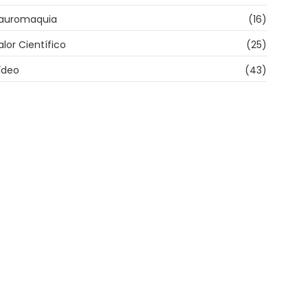
auromaquia
(16)
alor Científico
(25)
ídeo
(43)