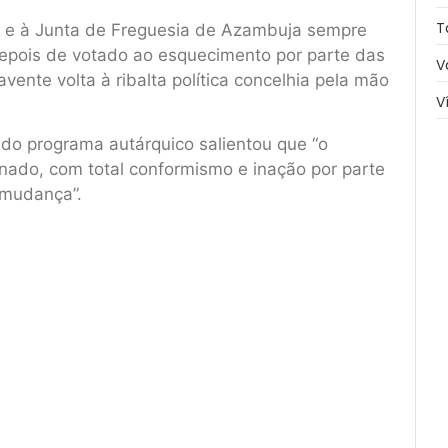
T
l e à Junta de Freguesia de Azambuja sempre
e depois de votado ao esquecimento por parte das
V
vente volta à ribalta política concelhia pela mão
V
do programa autárquico salientou que “o
ado, com total conformismo e inação por parte
 mudança”.