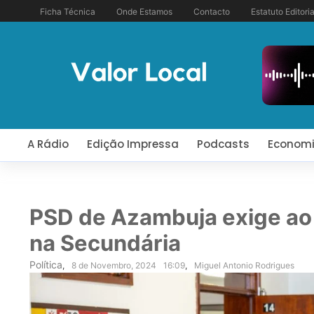
Ficha Técnica
Onde Estamos
Contacto
Estatuto Editoria
A Rádio
Edição Impressa
Podcasts
Econom
PSD de Azambuja exige ao 
na Secundária
Política
,
8 de Novembro, 2024
16:09
,
Miguel Antonio Rodrigues