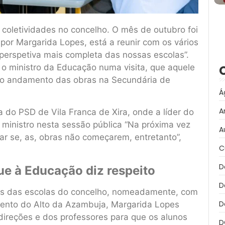
coletividades no concelho. O mês de outubro foi
por Margarida Lopes, está a reunir com os vários
perspetiva mais completa das nossas escolas”.
o ministro da Educação numa visita, que aquele
e o andamento das obras na Secundária de
Á
A
a do PSD de Vila Franca de Xira, onde a líder do
ministro nesta sessão pública “Na próxima vez
A
ar se, as, obras não começarem, entretanto”,
C
D
e à Educação diz respeito
D
ões das escolas do concelho, nomeadamente, com
D
ento do Alto da Azambuja, Margarida Lopes
direções e dos professores para que os alunos
D