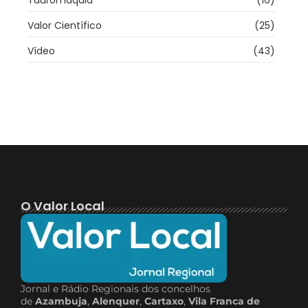
Valor Científico
(25)
Vídeo
(43)
O Valor Local
Jornal e Rádio Regionais dos concelhos
de
Azambuja
,
Alenquer
,
Cartaxo
,
Vila Franca de