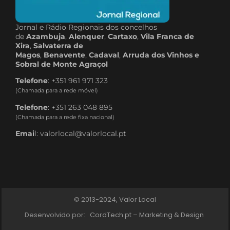
Jornal e Rádio Regionais dos concelhos
de
Azambuja
,
Alenquer
,
Cartaxo
,
Vila Franca de
Xira
,
Salvaterra de
Magos
,
Benavente
,
Cadaval
,
Arruda dos Vinhos e
Sobral de Monte Agraçol
Telefone
: +351 961 971 323
(Chamada para a rede móvel)
Telefone
: +351 263 048 895
(Chamada para a rede fixa nacional)
Emai
l: valorlocal@valorlocal.pt
© 2013-2024, Valor Local
Desenvolvido por:
CordTech.pt – Marketing & Design