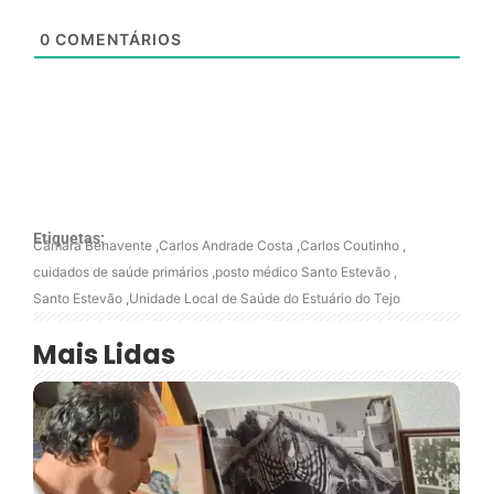
0
COMENTÁRIOS
Etiquetas:
Câmara Benavente
,
Carlos Andrade Costa
,
Carlos Coutinho
,
cuidados de saúde primários
,
posto médico Santo Estevão
,
Santo Estevão
,
Unidade Local de Saúde do Estuário do Tejo
Mais Lidas