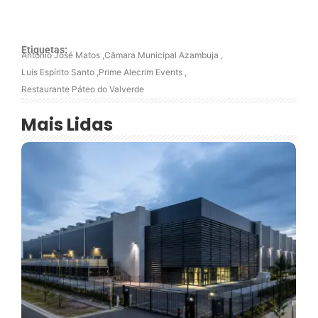
Etiquetas:
António José Matos
,
Câmara Municipal Azambuja
,
Luís Espírito Santo
,
Prime Alecrim Events
,
Restaurante Páteo do Valverde
Mais Lidas