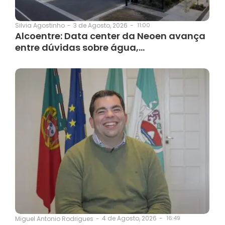
3 de Agosto, 2026
-
11:00
Silvia Agostinho
-
Alcoentre: Data center da Neoen avança
entre dúvidas sobre água,…
4 de Agosto, 2026
-
16:49
Miguel Antonio Rodrigues
-