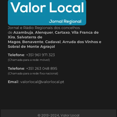
Jornal e Rádio Regionais dos concelhos
de
Azambuja
,
Alenquer
,
Cartaxo
,
Vila Franca de
Xira
,
Salvaterra de
Magos
,
Benavente
,
Cadaval
,
Arruda dos Vinhos e
Sobral de Monte Agraçol
Telefone
: +351 961 971 323
(Chamada para a rede móvel)
Telefone
: +351 263 048 895
(Chamada para a rede fixa nacional)
Emai
l: valorlocal@valorlocal.pt
© 2013-2024, Valor Local