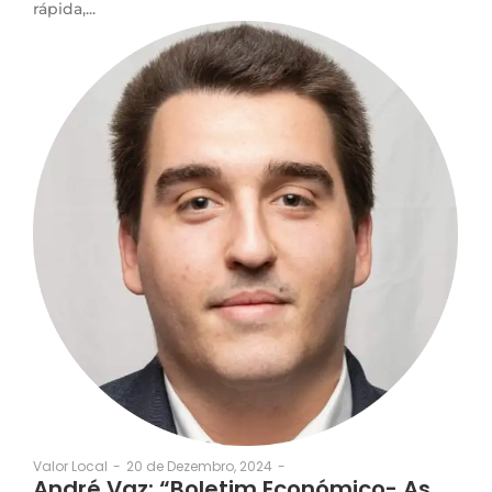
rápida,...
20 de Dezembro, 2024
-
Valor Local
-
André Vaz: “Boletim Económico- As