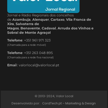
Jornal e Rádio Regionais dos concelhos
de
Azambuja
,
Alenquer
,
Cartaxo
,
Vila Franca de
Xira
,
Salvaterra de
Magos
,
Benavente
,
Cadaval
,
Arruda dos Vinhos e
Sobral de Monte Agraçol
Telefone
: +351 961 971 323
(Chamada para a rede móvel)
Telefone
: +351 263 048 895
(Chamada para a rede fixa nacional)
Emai
l: valorlocal@valorlocal.pt
© 2013-2024, Valor Local
Desenvolvido por:
CordTech.pt – Marketing & Design