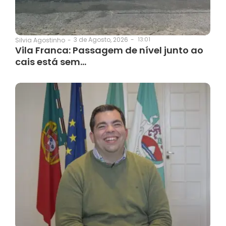
3 de Agosto, 2026
-
13:01
Silvia Agostinho
-
Vila Franca: Passagem de nível junto ao
cais está sem…