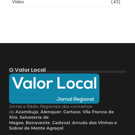
Vídeo
(43)
O Valor Local
Jornal e Rádio Regionais dos concelhos
de
Azambuja
,
Alenquer
,
Cartaxo
,
Vila Franca de
Xira
,
Salvaterra de
Magos
,
Benavente
,
Cadaval
,
Arruda dos Vinhos e
Sobral de Monte Agraçol