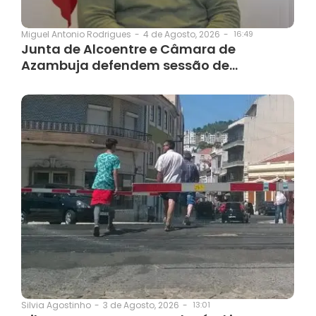
4 de Agosto, 2026
-
16:49
Miguel Antonio Rodrigues
-
Junta de Alcoentre e Câmara de
Azambuja defendem sessão de…
3 de Agosto, 2026
-
13:01
Silvia Agostinho
-