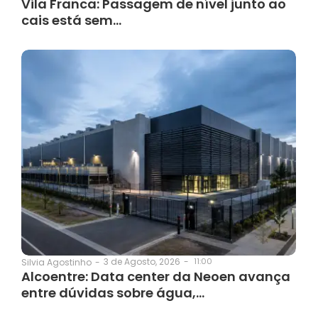
Vila Franca: Passagem de nível junto ao
cais está sem…
3 de Agosto, 2026
-
11:00
Silvia Agostinho
-
Alcoentre: Data center da Neoen avança
entre dúvidas sobre água,…