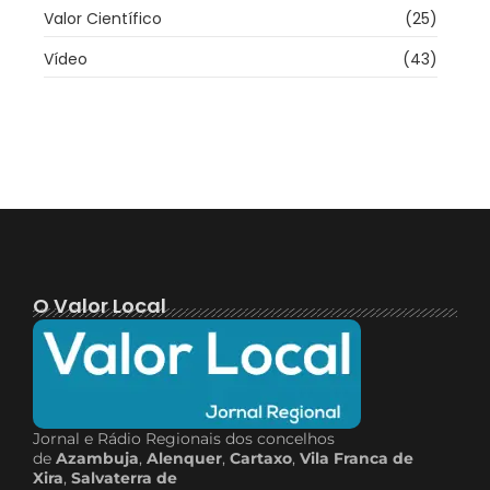
Valor Científico
(25)
Vídeo
(43)
O Valor Local
Jornal e Rádio Regionais dos concelhos
de
Azambuja
,
Alenquer
,
Cartaxo
,
Vila Franca de
Xira
,
Salvaterra de