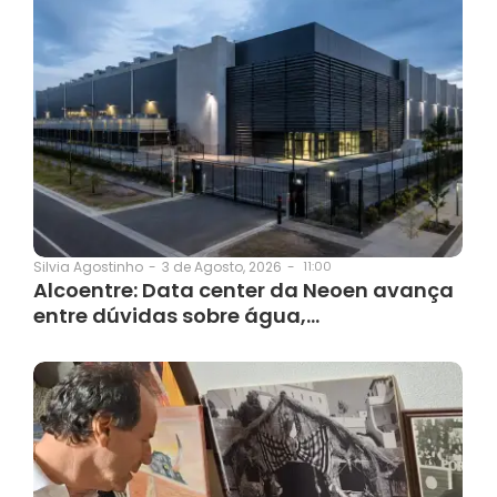
3 de Agosto, 2026
-
11:00
Silvia Agostinho
-
Alcoentre: Data center da Neoen avança
entre dúvidas sobre água,…