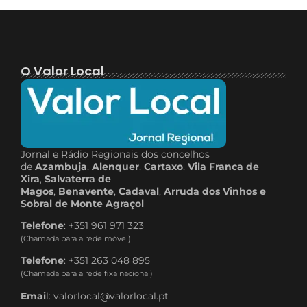
O Valor Local
Jornal e Rádio Regionais dos concelhos
de
Azambuja
,
Alenquer
,
Cartaxo
,
Vila Franca de
Xira
,
Salvaterra de
Magos
,
Benavente
,
Cadaval
,
Arruda dos Vinhos e
Sobral de Monte Agraçol
Telefone
: +351 961 971 323
(Chamada para a rede móvel)
Telefone
: +351 263 048 895
(Chamada para a rede fixa nacional)
Emai
l: valorlocal@valorlocal.pt