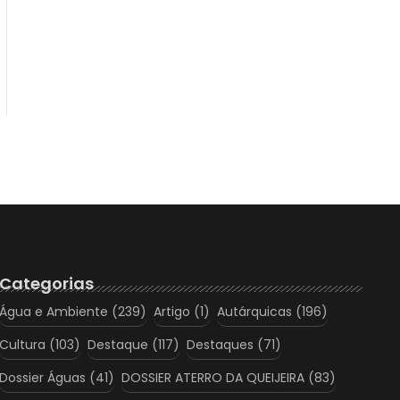
Categorias
Água e Ambiente
(239)
Artigo
(1)
Autárquicas
(196)
Cultura
(103)
Destaque
(117)
Destaques
(71)
Dossier Águas
(41)
DOSSIER ATERRO DA QUEIJEIRA
(83)