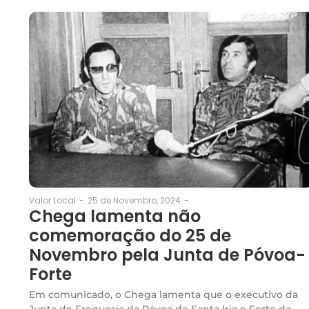
25 de Novembro, 2024
-
Valor Local
-
Chega lamenta não
comemoração do 25 de
Novembro pela Junta de Póvoa-
Forte
Em comunicado, o Chega lamenta que o executivo da
Junta de Freguesia da Póvoa de Santa Iria e Forte da