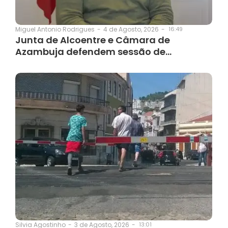
4 de Agosto, 2026
-
16:49
Miguel Antonio Rodrigues
-
Junta de Alcoentre e Câmara de
Azambuja defendem sessão de…
3 de Agosto, 2026
-
13:01
Silvia Agostinho
-