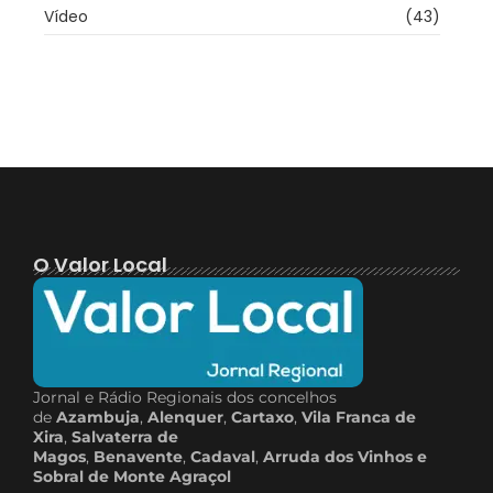
Vídeo
(43)
O Valor Local
Jornal e Rádio Regionais dos concelhos
de
Azambuja
,
Alenquer
,
Cartaxo
,
Vila Franca de
Xira
,
Salvaterra de
Magos
,
Benavente
,
Cadaval
,
Arruda dos Vinhos e
Sobral de Monte Agraçol