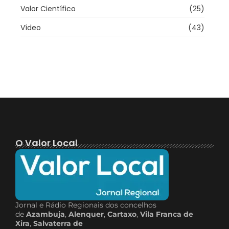
Valor Científico
(25)
Vídeo
(43)
O Valor Local
Jornal e Rádio Regionais dos concelhos
de
Azambuja
,
Alenquer
,
Cartaxo
,
Vila Franca de
Xira
,
Salvaterra de