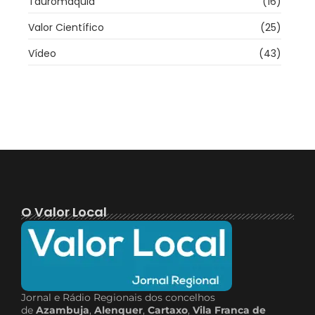
Tauromaquia
(16)
Valor Científico
(25)
Vídeo
(43)
O Valor Local
Jornal e Rádio Regionais dos concelhos
de
Azambuja
,
Alenquer
,
Cartaxo
,
Vila Franca de