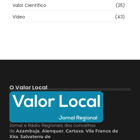
Valor Científico
(25)
Vídeo
(43)
O Valor Local
Jornal e Rádio Regionais dos concelhos
de
Azambuja
,
Alenquer
,
Cartaxo
,
Vila Franca de
Xira
,
Salvaterra de