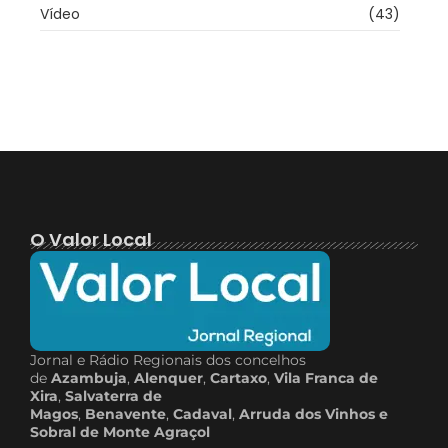
Vídeo
(43)
O Valor Local
Jornal e Rádio Regionais dos concelhos
de
Azambuja
,
Alenquer
,
Cartaxo
,
Vila Franca de
Xira
,
Salvaterra de
Magos
,
Benavente
,
Cadaval
,
Arruda dos Vinhos e
Sobral de Monte Agraçol