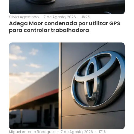
7 de Agosto, 2026
-
18:28
Silvia Agostinho
-
Adega Moor condenada por utilizar GPS
para controlar trabalhadora
7 de Agosto, 2026
-
17:16
Miguel Antonio Rodrigues
-